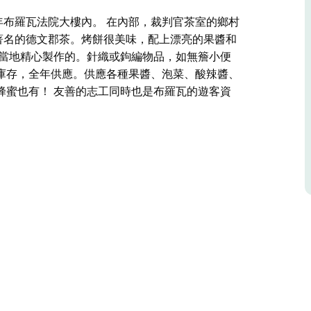
 年布羅瓦法院大樓內。 在內部，裁判官茶室的鄉村
著名的德文郡茶。烤餅很美味，配上漂亮的果醬和
由當地精心製作的。針織或鉤編物品，如無簷小便
庫存，全年供應。供應各種果醬、泡菜、酸辣醬、
蜂蜜也有！ 友善的志工同時也是布羅瓦的遊客資
。
 年布羅瓦法院大樓內。
種真正的樂趣。提供小吃和著名的德文郡茶。烤餅
製作的。針織或鉤編物品，如無簷小便帽、圍巾、
供應。供應各種果醬、泡菜、酸辣醬、切片、蛋糕
遊客並協助他們討論當地的旅遊地點。