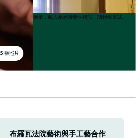
Product
Product
抱歉，載入產品時發生錯誤。請稍後重試。
List
List
5 張照片
布羅瓦法院藝術與手工藝合作