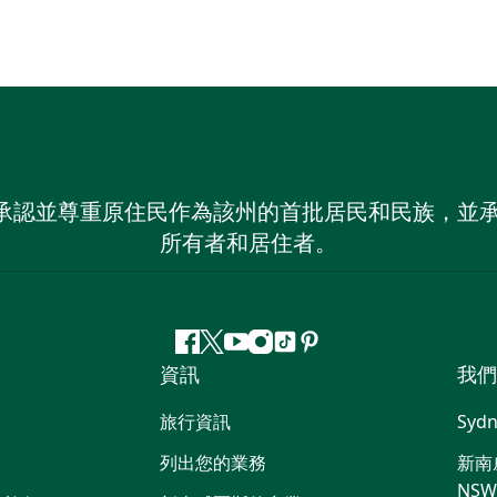
 NSW）承認並尊重原住民作為該州的首批居民和民族
所有者和居住者。
Facebook
嘰
Youtube
Instagram
抖
Pinterest
資訊
我們
嘰
音
喳
旅行資訊
Sydn
喳
列出您的業務
新南威
NS