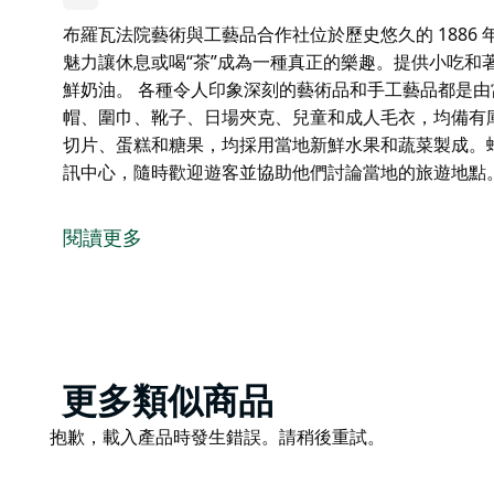
布羅瓦法院藝術與工藝品合作社位於歷史悠久的 1886
魅力讓休息或喝“茶”成為一種真正的樂趣。提供小吃和
鮮奶油。 各種令人印象深刻的藝術品和手工藝品都是
帽、圍巾、靴子、日場夾克、兒童和成人毛衣，均備有
切片、蛋糕和糖果，均採用當地新鮮水果和蔬菜製成。
訊中心，隨時歡迎遊客並協助他們討論當地的旅遊地點
布羅瓦法院藝術與工藝品合作社位於歷史悠久的 1886
在內部，裁判官茶室的鄉村魅力讓休息或喝“茶”成為一
閱讀更多
很美味，配上漂亮的果醬和鮮奶油。
各種令人印象深刻的藝術品和手工藝品都是由當地精心
靴子、日場夾克、兒童和成人毛衣，均備有庫存，全年
和糖果，均採用當地新鮮水果和蔬菜製成。蜂蜜也有！
Product
更多類似商品
友善的志工同時也是布羅瓦的遊客資訊中心，隨時歡迎
List
Product
抱歉，載入產品時發生錯誤。請稍後重試。
List