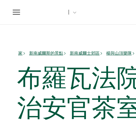
Toggle
navigation
家
新南威爾斯的景點
新南威爾士郊區
楊與山頂樂隊
布羅瓦法院
治安官茶