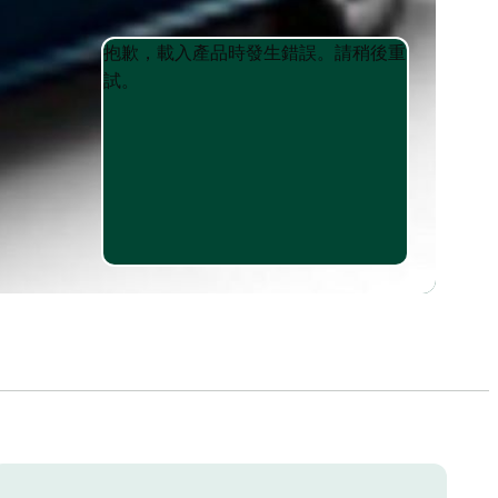
Product
Product
抱歉，載入產品時發生錯誤。請稍後重
List
List
試。