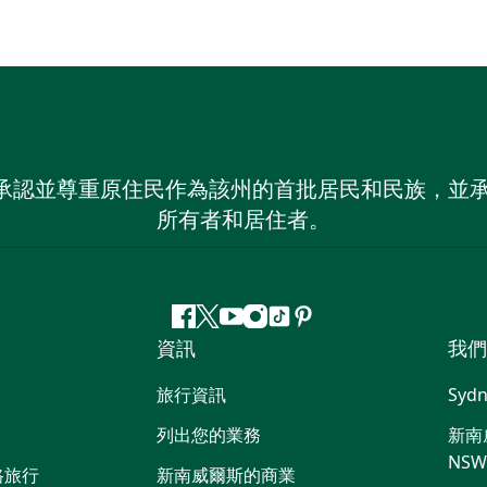
 NSW）承認並尊重原住民作為該州的首批居民和民族
所有者和居住者。
Facebook
嘰
Youtube
Instagram
抖
Pinterest
資訊
我們
嘰
音
喳
旅行資訊
Sydn
喳
列出您的業務
新南威
NS
路旅行
新南威爾斯的商業