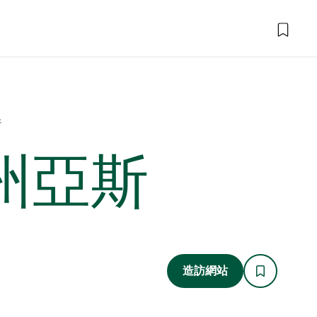
斯
州亞斯
造訪網站