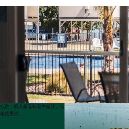
Product
Product
抱歉，載入產品時發生錯誤。請
List
List
稍後重試。