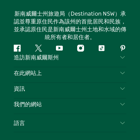
新南威爾士州旅遊局（Destination NSW）承
認並尊重原住民作為該州的首批居民和民族，
並承認原住民是新南威爾士州土地和水域的傳
統所有者和居住者。
Facebook
嘰
Youtube
Instagram
抖
Pintere
造訪新南威爾斯州
嘰
音
喳
聯絡我們
在此網站上
喳
免責聲明
目的地
資訊
隱私
要做的事情
旅行資訊
Cookie 通知
我們的網站
新南威爾斯州公路旅行
列出您的業務
使用條款
Sydney.com
活動
語言
新南威爾斯的商業
新南威爾士州旅遊局（Destination NSW）企業網
住宿
新南威爾斯的教育
站​