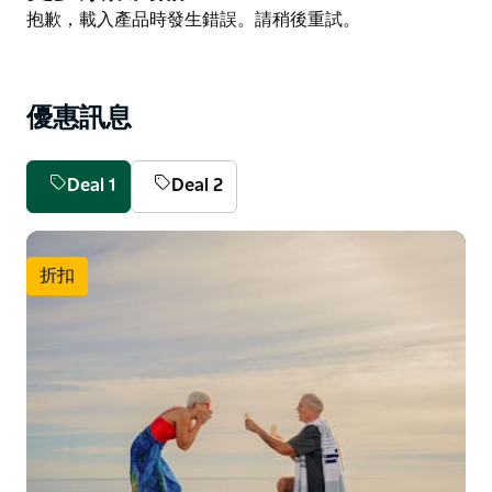
是在泳池邊放鬆。隨意選擇。
List
Product
抱歉，載入產品時發生錯誤。請稍後重試。
List
優惠訊息
Deal 1
Deal 2
折扣