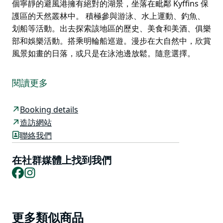
個寧靜的避風港擁有絕對的湖景，坐落在毗鄰 Kyffins 保
護區的天然叢林中。 積極參與游泳、水上運動、釣魚、
划船等活動。出去探索該地區的歷史、美食和美酒、俱樂
部和娛樂活動。搭乘明輪船巡遊。漫步在大自然中，欣賞
風景如畫的日落，或只是在泳池邊放鬆。隨意選擇。
穆爾瓦拉湖 (Mulwala Lake) 很容易辨認，其幽靈般的紅
色河桉樹刺穿了美麗的湖水。從塔斯曼假日公園 - 穆爾瓦
閱讀更多
拉湖探索這個令人驚嘆的水上遊樂場的樂趣。令人驚嘆的
住宿、一流的設施以及豐富的活動供您享受。您還能要求
Booking details
什麼呢？
造訪網站
您可以在墨累河以北的姊妹城市亞拉旺加 (Yarrawonga)
聯絡我們
和穆爾瓦拉 (Mulwala) 附近尋找它們。這個寧靜的避風
港擁有絕對的湖景，坐落在毗鄰 Kyffins 保護區的天然叢
在社群媒體上找到我們
林中。
Facebook
Instagram
積極參與游泳、水上運動、釣魚、划船等活動。出去探索
該地區的歷史、美食和美酒、俱樂部和娛樂活動。搭乘明
輪船巡遊。漫步在大自然中，欣賞風景如畫的日落，或只
Product
更多類似商品