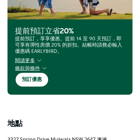
提前預訂立省20%
提前預訂，享享優惠。提前 14 至 90 天預訂，即
可享有彈性房價 20% 的折扣。結帳時請務必輸入
優惠碼 EARLYBIRD。
閱讀更多
條款與條件
提前14天以上預訂，即可享有彈性房價20%的折
預訂優惠
扣。預訂時需支付全款，且不可退款。未入住者恕
不接受取消、更改、抵扣或退款。此優惠不可與其
他折扣同時使用，且視客房供應情況和不適用日期
而定。持卡人姓名必須與預訂和入住客人姓名一
致。
地點
3327 Spring Drive Mulwala NSW 2647 澳洲