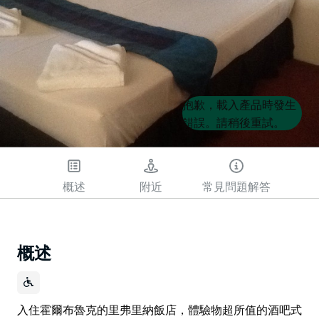
Product
Product
抱歉，載入產品時發生
List
List
錯誤。請稍後重試。
概述
附近
常見問題解答
概述
入住霍爾布魯克的里弗里納飯店，體驗物超所值的酒吧式