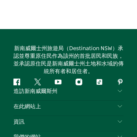
新南威爾士州旅遊局（Destination NSW）承
認並尊重原住民作為該州的首批居民和民族，
並承認原住民是新南威爾士州土地和水域的傳
統所有者和居住者。
Facebook
嘰
Youtube
Instagram
抖
Pintere
造訪新南威爾斯州
嘰
音
喳
聯絡我們
在此網站上
喳
免責聲明
目的地
資訊
隱私
要做的事情
旅行資訊