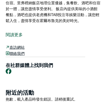
住宿。里弗裡納飯店地理位置優越，集餐飲、酒吧和住宿
於一體，讓您盡情享受便利。 飯店內提供美味的小酒館
餐點，酒吧也提供老虎機和TAB投注等娛樂活動，讓您輕
鬆入住，盡情享受在霍爾布魯克的美好時光。
入住霍爾布魯克的里弗里納飯店，體驗物超所值的酒吧式
住宿。里弗裡納飯店地理位置優越，集餐飲、酒吧和住宿
閱讀更多
於一體，讓您盡情享受便利。
飯店內提供美味的小酒館餐點，酒吧也提供老虎機和TAB
造訪網站
投注等娛樂活動，讓您輕鬆入住，盡情享受在霍爾布魯克
聯絡我們
的美好時光。
在社群媒體上找到我們
Facebook
Product
附近的活動
List
Product
抱歉，載入產品時發生錯誤。請稍後重試。
List