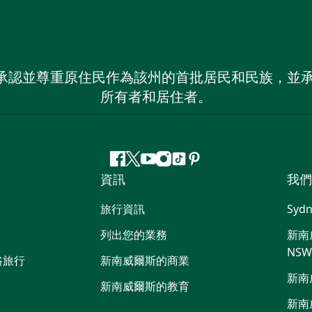
 NSW）承認並尊重原住民作為該州的首批居民和民族
所有者和居住者。
Facebook
嘰
Youtube
Instagram
抖
Pinterest
資訊
我們
嘰
音
喳
旅行資訊
Sydn
喳
列出您的業務
新南威
NS
路旅行
新南威爾斯的商業
新南
新南威爾斯的教育
新南威