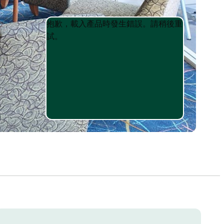
Product
Product
抱歉，載入產品時發生錯誤。請稍後重
List
List
試。