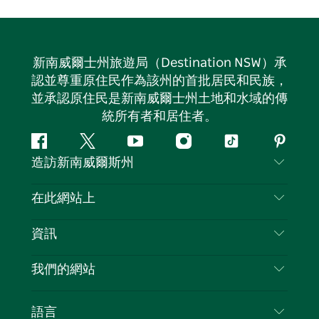
新南威爾士州旅遊局（Destination NSW）承
認並尊重原住民作為該州的首批居民和民族，
並承認原住民是新南威爾士州土地和水域的傳
統所有者和居住者。
Facebook
嘰
Youtube
Instagram
抖
Pintere
造訪新南威爾斯州
嘰
音
喳
聯絡我們
在此網站上
喳
免責聲明
目的地
資訊
隱私
要做的事情
旅行資訊
Cookie 通知
我們的網站
新南威爾斯州公路旅行
列出您的業務
使用條款
Sydney.com
活動
語言
新南威爾斯的商業