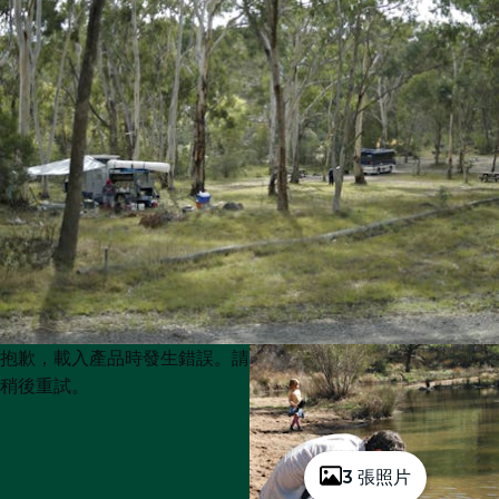
Product
Product
抱歉，載入產品時發生錯誤。請
List
List
稍後重試。
3 張照片