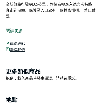
金斯敦路行駛約3.5公里，然後右轉進入德文考特路，一
直走到盡頭。保護區入口處有一個牲畜柵欄。 禁止射
擊。
伍爾德里奇休閒淘金保護區位於烏拉拉鎮沿金斯敦路約六
公里。保護區提供充足的房車和露營車停車位、免費露
閱讀更多
營、衛生間設施、野餐桌、燃木燒烤（受防火限制）和新
鮮飲用水。
造訪網站
炎炎夏日，您可以在幽靈尤加利樹下放鬆身心，聆聽各種
聯絡我們
鳥類的歌聲，這些鳥類以保護區為家。切勿錯過偶爾飛過
的袋鼠或小袋鼠。
烏拉拉遊客資訊中心提供淘金盤租借服務，費用低廉，並
Product
更多類似商品
提供該地區的地圖。您可以嘗試淘金或半寶石。
List
Product
抱歉，載入產品時發生錯誤。請稍後重試。
寵物可以進入保護區，但請主人始終用皮帶牽著它們。請
List
使用提供的垃圾桶丟棄垃圾。禁止射擊。
要前往伍爾德里奇休閒淘金保護區，請沿著金斯敦路行駛
地點
約3.5公里，然後右轉進入德文考特路，一直走到盡頭。