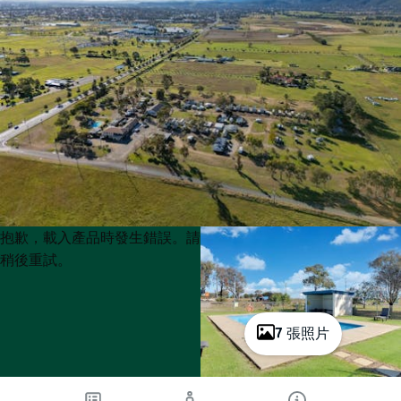
Product
Product
抱歉，載入產品時發生錯誤。請
List
List
稍後重試。
7 張照片