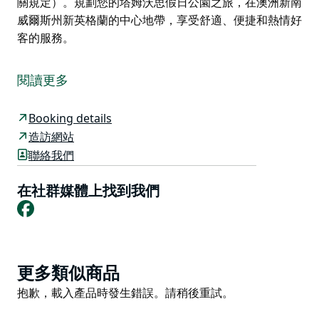
關規定）。規劃您的塔姆沃思假日公園之旅，在澳洲新南
威爾斯州新英格蘭的中心地帶，享受舒適、便捷和熱情好
客的服務。
歡迎來到塔姆沃思假日公園（原名城市之光房車公園），
這是一個溫馨友好的家庭度假公園，距離悉尼路上的標誌
閱讀更多
性金吉他雕塑僅1.5公里。公園地理位置優越，毗鄰塔姆
沃思的體育場館、娛樂場所和餐廳，是您探索澳洲鄉村音
Booking details
樂之都的理想下榻之所。
造訪網站
住宿選擇包括獨立式小木屋、寬敞的房車營位以及帶電或
聯絡我們
不帶電的露營地，所有住宿設施都旨在為您提供舒適便捷
的體驗。
在社群媒體上找到我們
Facebook
園區內設有游泳池和大型娛樂室，客人可以在這裡打乒乓
球，或放鬆身心，欣賞精彩的電影。乾淨整潔的設施和熱
水淋浴，讓您的每次入住都輕鬆舒適。
Product
公園允許攜帶寵物入住（需遵守相關規定）。規劃您的塔
更多類似商品
List
姆沃思假日公園之旅，在澳洲新南威爾斯州新英格蘭的中
Product
抱歉，載入產品時發生錯誤。請稍後重試。
心地帶，享受舒適、便捷和熱情好客的服務。
List