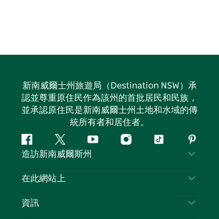
新南威爾士州旅遊局（Destination NSW）承
認並尊重原住民作為該州的首批居民和民族，
並承認原住民是新南威爾士州土地和水域的傳
統所有者和居住者。
Facebook
嘰
Youtube
Instagram
抖
Pintere
造訪新南威爾斯州
嘰
音
喳
聯絡我們
在此網站上
喳
免責聲明
目的地
資訊
隱私
要做的事情