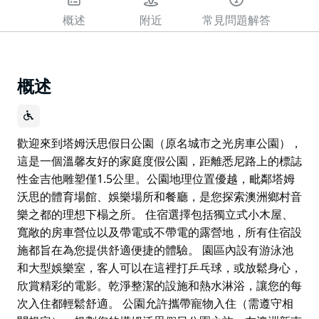
概述
附近
常見問題解答
概述
歡迎來到塔姆沃思假日公園（原名城市之光房車公園），
這是一個溫馨友好的家庭度假公園，距離悉尼路上的標誌
性金吉他雕塑僅1.5公里。公園地理位置優越，毗鄰塔姆
沃思的體育場館、娛樂場所和餐廳，是您探索澳洲鄉村音
樂之都的理想下榻之所。 住宿選擇包括獨立式小木屋、
寬敞的房車營位以及帶電或不帶電的露營地，所有住宿設
施都旨在為您提供舒適便捷的體驗。 園區內設有游泳池
和大型娛樂室，客人可以在這裡打乒乓球，或放鬆身心，
欣賞精彩的電影。乾淨整潔的設施和熱水淋浴，讓您的每
次入住都輕鬆舒適。 公園允許攜帶寵物入住（需遵守相