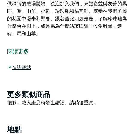
供獨特的農場體驗，歡迎加入我們，來餵食並與友善的馬
匹、豬、山羊、小雞、珍珠雞和貓互動。享受在我們美麗
的花園中漫步和野餐。跟著黛比四處走走，了解珍珠雞為
什麼會在樹上，或是馬為什麼站著睡覺？收集雞蛋，餵
豬、馬和山羊。
這是由 Hipcamp 提供的住宿，以下是房東提供的服務資
訊。
閱讀更多
坐落在寧靜的鄉村環境中，佔地 30 英畝，俯瞰塔姆沃思
市，距離中央商務區僅 10 分鐘車程。
造訪網站
清晨醒來，您會發現自己被馬匹包圍，享受輕鬆的氛圍，
也可以餵小馬一兩根胡蘿蔔。我們提供各種住宿和露營需
求，包括有草坪供電的營地，可連接您的露營車和馬車，
Product
更多類似商品
或我們提供自助式住宿和住宿加早餐式住宿。提供衛浴、
List
Product
抱歉，載入產品時發生錯誤。請稍後重試。
淋浴和飲用水。住宿選擇包括供電和不供電營地 - 適合搭
List
建從帳篷到大型房車的各種設施。靠近便利設施和篝火。
謝菲爾德提供獨特的農場體驗，歡迎加入我們，來餵食並
與友善的馬匹、豬、山羊、小雞、珍珠雞和貓互動。享受
地點
在我們美麗的花園中漫步和野餐。跟著黛比四處走走，了