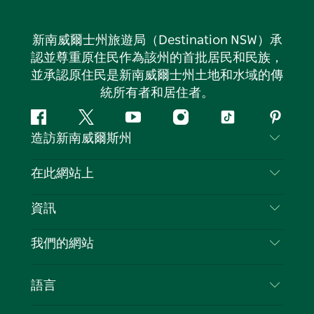
新南威爾士州旅遊局（Destination NSW）承
認並尊重原住民作為該州的首批居民和民族，
並承認原住民是新南威爾士州土地和水域的傳
統所有者和居住者。
Facebook
嘰
Youtube
Instagram
抖
Pintere
造訪新南威爾斯州
嘰
音
喳
聯絡我們
在此網站上
喳
免責聲明
目的地
資訊
隱私
要做的事情
旅行資訊
Cookie 通知
我們的網站
新南威爾斯州公路旅行
列出您的業務
使用條款
Sydney.com
活動
語言
新南威爾斯的商業
新南威爾士州旅遊局（Destination NSW）企業網
住宿