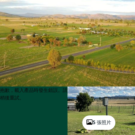
Product
Product
抱歉，載入產品時發生錯誤。請
List
List
稍後重試。
5 張照片