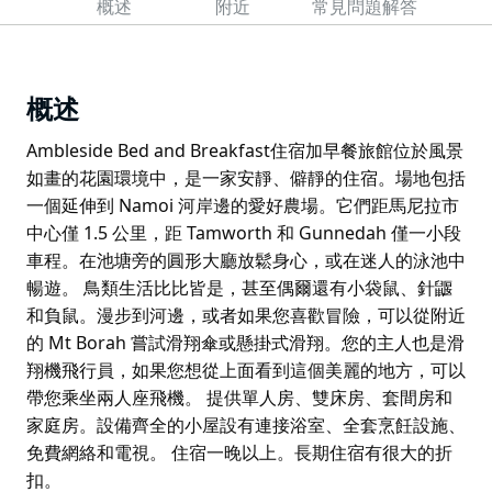
概述
附近
常見問題解答
概述
Ambleside Bed and Breakfast住宿加早餐旅館位於風景
如畫的花園環境中，是一家安靜、僻靜的住宿。場地包括
一個延伸到 Namoi 河岸邊的愛好農場。它們距馬尼拉市
中心僅 1.5 公里，距 Tamworth 和 Gunnedah 僅一小段
車程。在池塘旁的圓形大廳放鬆身心，或在迷人的泳池中
暢遊。 鳥類生活比比皆是，甚至偶爾還有小袋鼠、針鼴
和負鼠。漫步到河邊，或者如果您喜歡冒險，可以從附近
的 Mt Borah 嘗試滑翔傘或懸掛式滑翔。您的主人也是滑
翔機飛行員，如果您想從上面看到這個美麗的地方，可以
帶您乘坐兩人座飛機。 提供單人房、雙床房、套間房和
家庭房。設備齊全的小屋設有連接浴室、全套烹飪設施、
免費網絡和電視。 住宿一晚以上。長期住宿有很大的折
扣。