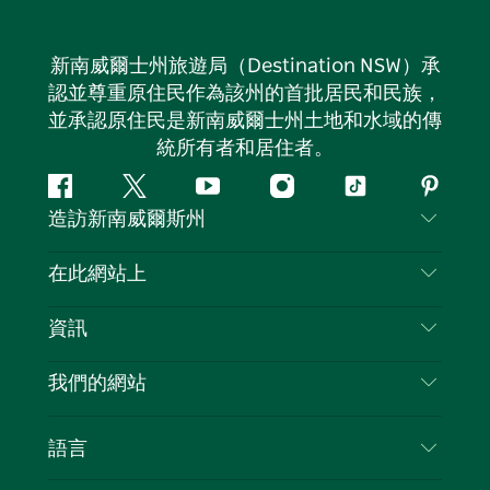
新南威爾士州旅遊局（Destination NSW）承
認並尊重原住民作為該州的首批居民和民族，
並承認原住民是新南威爾士州土地和水域的傳
統所有者和居住者。
Facebook
嘰
Youtube
Instagram
抖
Pintere
造訪新南威爾斯州
嘰
音
喳
聯絡我們
在此網站上
喳
免責聲明
目的地
資訊
隱私
要做的事情
旅行資訊
Cookie 通知
我們的網站
新南威爾斯州公路旅行
列出您的業務
使用條款
Sydney.com
活動
語言
新南威爾斯的商業
新南威爾士州旅遊局（Destination NSW）企業網
住宿