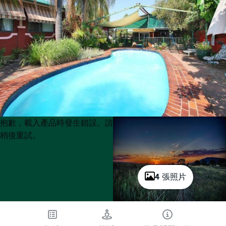
Product
Product
抱歉，載入產品時發生錯誤。請
List
List
稍後重試。
4 張照片