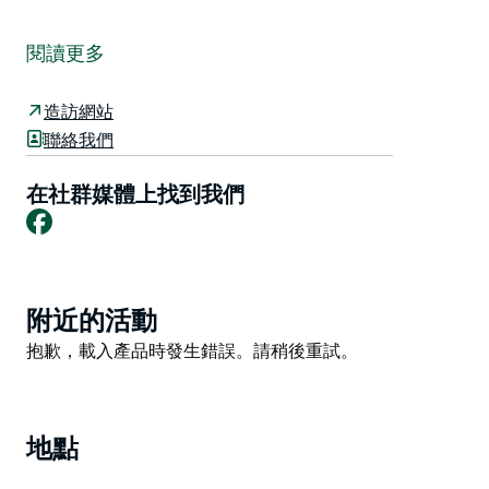
Ambleside Bed and Breakfast住宿加早餐旅館位於風景
如畫的花園環境中，是一家安靜、僻靜的住宿。場地包括
閱讀更多
一個延伸到 Namoi 河岸邊的愛好農場。它們距馬尼拉市
中心僅 1.5 公里，距 Tamworth 和 Gunnedah 僅一小段
造訪網站
車程。在池塘旁的圓形大廳放鬆身心，或在迷人的泳池中
聯絡我們
暢遊。
鳥類生活比比皆是，甚至偶爾還有小袋鼠、針鼴和負鼠。
在社群媒體上找到我們
Facebook
漫步到河邊，或者如果您喜歡冒險，可以從附近的 Mt
Borah 嘗試滑翔傘或懸掛式滑翔。您的主人也是滑翔機
飛行員，如果您想從上面看到這個美麗的地方，可以帶您
乘坐兩人座飛機。
Product
附近的活動
提供單人房、雙床房、套間房和家庭房。設備齊全的小屋
List
Product
抱歉，載入產品時發生錯誤。請稍後重試。
設有連接浴室、全套烹飪設施、免費網絡和電視。
List
住宿一晚以上。長期住宿有很大的折扣。
地點