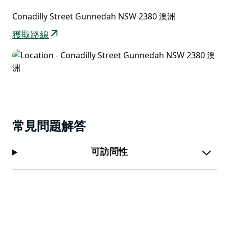
Court) 內設有便捷的公共設施。千萬不要錯過獨特的
Conadilly Street Gunnedah NSW 2380 澳洲
「抒情廁所」(Lyrical Loos)——坐下來，聆聽悠揚的詩
歌朗誦，驚喜連連！
獲取路線
每逢週末，公園裡都會熱鬧非凡，當地的運動隊伍會在橢
圓形運動場上展開激烈的角逐，包括大多數週六都會舉行
的澳式橄欖球和板球賽季比賽。如果您在每月第三個週六
恰好在鎮上，千萬不要錯過岡尼達鄉村集市，那裡匯集了
琳瑯滿目的攤位，出售新鮮的當地農產品、手工製品和各
種獨特的珍寶。
常見問題解答
沃爾斯利公園不僅僅是一個公園，它也是一個可以玩耍、
放鬆身心、與社區居民交流互動的好去處。一定要把它列
可訪問性
入您的岡尼達行程清單！