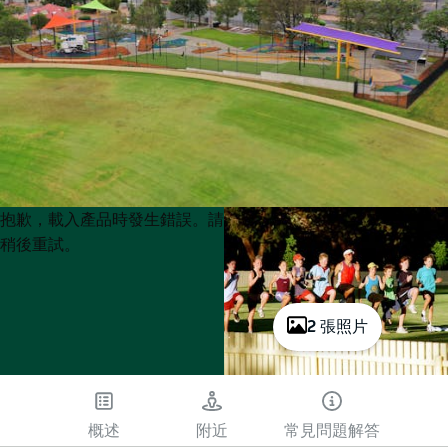
Product
Product
抱歉，載入產品時發生錯誤。請
List
List
稍後重試。
2 張照片
概述
附近
常見問題解答