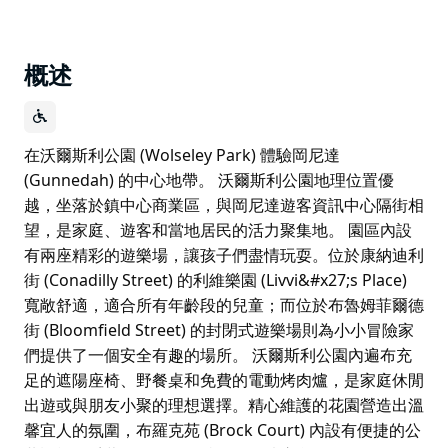
概述
在沃爾斯利公園 (Wolseley Park) 體驗岡尼達
(Gunnedah) 的中心地帶。 沃爾斯利公園地理位置優
越，坐落於鎮中心商業區，與岡尼達遊客資訊中心隔街相
望，是家庭、遊客和當地居民的活力聚集地。 園區內設
有兩座精彩的遊樂場，讓孩子們盡情玩耍。位於康納迪利
街 (Conadilly Street) 的利維樂園 (Livvi&#x27;s Place)
寬敞舒適，適合所有年齡段的兒童；而位於布魯姆菲爾德
街 (Bloomfield Street) 的封閉式遊樂場則為小小冒險家
們提供了一個安全有趣的場所。 沃爾斯利公園內遍布充
足的遮陽座椅、野餐桌和免費的電動烤肉爐，是家庭休閒
出遊或與朋友小聚的理想選擇。精心維護的花園營造出溫
馨宜人的氛圍，布羅克苑 (Brock Court) 內設有便捷的公