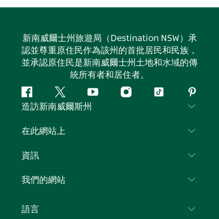
新南威爾士州旅遊局（Destination NSW）承
認並尊重原住民作為該州的首批居民和民族，
並承認原住民是新南威爾士州土地和水域的傳
統所有者和居住者。
Facebook
嘰
Youtube
Instagram
抖
Pintere
造訪新南威爾斯州
嘰
音
喳
聯絡我們
在此網站上
喳
免責聲明
目的地
資訊
隱私
要做的事情
旅行資訊
Cookie 通知
我們的網站
新南威爾斯州公路旅行
列出您的業務
使用條款
Sydney.com
活動
語言
新南威爾斯的商業
新南威爾士州旅遊局（Destination NSW）企業網