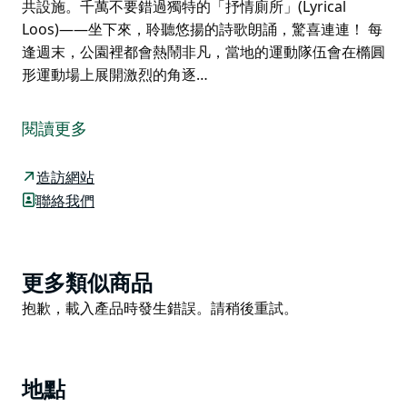
共設施。千萬不要錯過獨特的「抒情廁所」(Lyrical
Loos)——坐下來，聆聽悠揚的詩歌朗誦，驚喜連連！ 每
逢週末，公園裡都會熱鬧非凡，當地的運動隊伍會在橢圓
形運動場上展開激烈的角逐…
在沃爾斯利公園 (Wolseley Park) 體驗岡尼達
(Gunnedah) 的中心地帶。
閱讀更多
沃爾斯利公園地理位置優越，坐落於鎮中心商業區，與岡
尼達遊客資訊中心隔街相望，是家庭、遊客和當地居民的
造訪網站
活力聚集地。
聯絡我們
園區內設有兩座精彩的遊樂場，讓孩子們盡情玩耍。位於
康納迪利街 (Conadilly Street) 的利維樂園 (Livvi's Place)
寬敞舒適，適合所有年齡段的兒童；而位於布魯姆菲爾德
Product
更多類似商品
街 (Bloomfield Street) 的封閉式遊樂場則為小小冒險家
List
Product
抱歉，載入產品時發生錯誤。請稍後重試。
們提供了一個安全有趣的場所。
List
沃爾斯利公園內遍布充足的遮陽座椅、野餐桌和免費的電
動烤肉爐，是家庭休閒出遊或與朋友小聚的理想選擇。精
地點
心維護的花園營造出溫馨宜人的氛圍，布羅克苑 (Brock