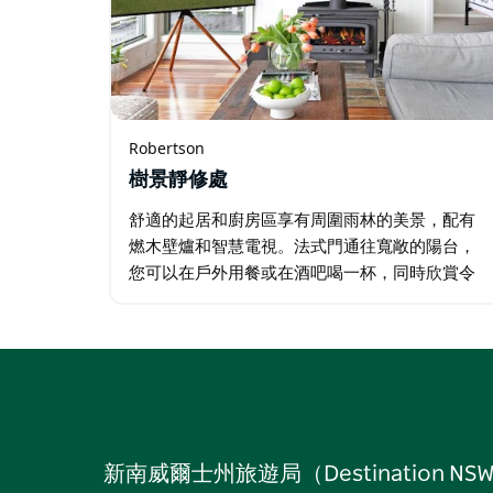
Robertson
樹景靜修處
舒適的起居和廚房區享有周圍雨林的美景，配有
燃木壁爐和智慧電視。法式門通往寬敞的陽台，
您可以在戶外用餐或在酒吧喝一杯，同時欣賞令
人印象深刻的景色。 裝潢高雅，擁有寬敞的臥室
和四人桑拿房，讓您在忙碌一天的觀光後放鬆身
心。 …
新南威爾士州旅遊局（Destinati