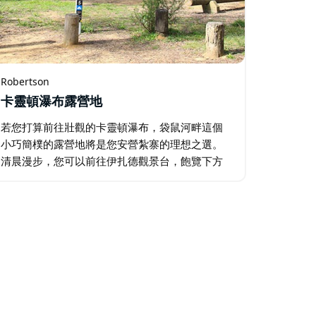
Robertson
卡靈頓瀑布露營地
若您打算前往壯觀的卡靈頓瀑布，袋鼠河畔這個
小巧簡樸的露營地將是您安營紮寨的理想之選。
清晨漫步，您可以前往伊扎德觀景台，飽覽下方
鬱鬱蔥蔥的森林美景。或者，您也可以選擇更長
的米辛厄姆觀景台和沃里斯椅觀景台步道…