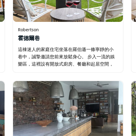
Robertson
霍德爾巷
這棟迷人的家庭住宅坐落在羅伯遜一條寧靜的小
巷中，誠摯邀請您前來放鬆身心。 步入一流的娛
樂區，這裡設有開放式廚房、餐廳和起居空間，
並配有舒適的緩慢燃燒壁爐。無縫的室內/室外流
線通往後甲板，提供風景如畫的景色和享受燒烤
或簡單地享受寧靜的空間…