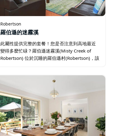
Robertson
羅伯遜的迷霧溪
此屬性提供完整的套餐！您是否注意到高地最近
變得多麼忙碌？羅伯遜迷霧溪(Misty Creek of
Robertson) 位於沉睡的羅伯遜村(Robertson)，該
村足夠大，設有咖啡館、專賣店、餐館、市場和
雜貨店，但比波拉爾(Bowral)…