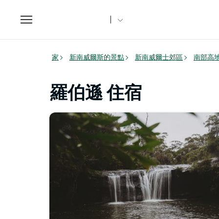
Toggle
navigation
家
新南威爾斯的景點
新南威爾士郊區
南部高地（
羅伯遜 住宿