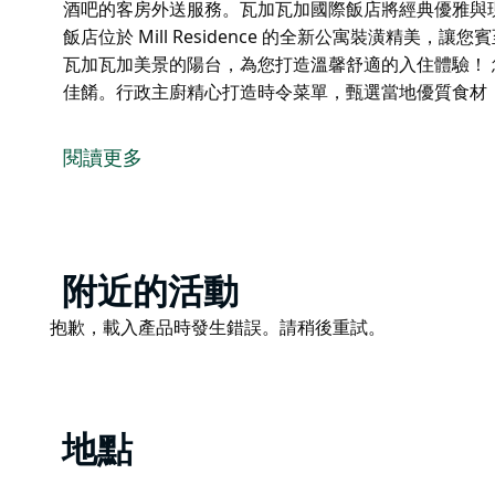
酒吧的客房外送服務。瓦加瓦加國際飯店將經典優雅與
飯店位於 Mill Residence 的全新公寓裝潢精美
瓦加瓦加美景的陽台，為您打造溫馨舒適的入住體驗！ 您可在
佳餚。行政主廚精心打造時令菜單，甄選當地優質食材
瓦加瓦加國際飯店地理位置優越，距離中央商務區僅兩分
卡 (Kapooka) 也只需 10 分鐘車程。
閱讀更多
瓦加瓦加國際飯店擁有 81 間時尚客房和套房，提供
LED 智慧平面電視，並可免費使用 Wi-Fi，還可享有 P
際飯店將經典優雅與現代科技完美融合，讓您在旅途中
飯店位於 Mill Residence 的全新公寓裝潢精美
Product
附近的活動
瓦加瓦加美景的陽台，為您打造溫馨舒適的入住體驗！
List
Product
抱歉，載入產品時發生錯誤。請稍後重試。
您可在飯店內的 Pinnacle's 餐廳和酒吧品嚐美味
List
材，為您呈現道地的美味。
地點