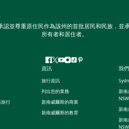
 NSW）承認並尊重原住民作為該州的首批居民和民族
所有者和居住者。
Facebook
嘰
Youtube
Instagram
抖
Pinterest
資訊
我們
嘰
音
喳
旅行資訊
Sydn
喳
列出您的業務
新南威
NS
路旅行
新南威爾斯的商業
新南
新南威爾斯的教育
新南威
NS