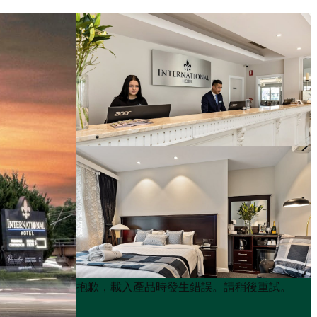
Product
Product
抱歉，載入產品時發生錯誤。請稍後重試。
List
List