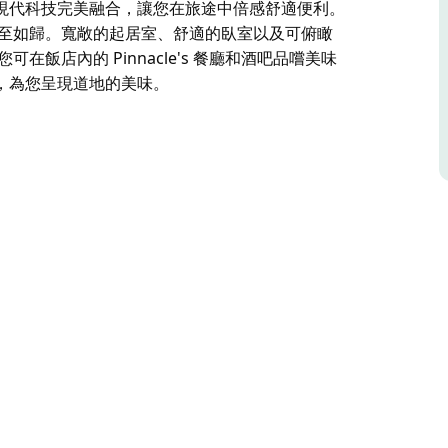
現代科技完美融合，讓您在旅途中倍感舒適便利。
，讓您賓至如歸。寬敞的起居室、舒適的臥室以及可俯瞰
飯店內的 Pinnacle's 餐廳和酒吧品嚐美味
，為您呈現道地的美味。
鐘車程，距離瓦加瓦加機場 10 公里，距離卡普
最高標準的專業服務和住宿體驗。每間客房均配有
innacle's 餐廳和酒吧的客房外送服務。瓦加瓦加國
倍感舒適便利。
，讓您賓至如歸。寬敞的起居室、舒適的臥室以及可俯瞰
佳餚。行政主廚精心打造時令菜單，甄選當地優質食