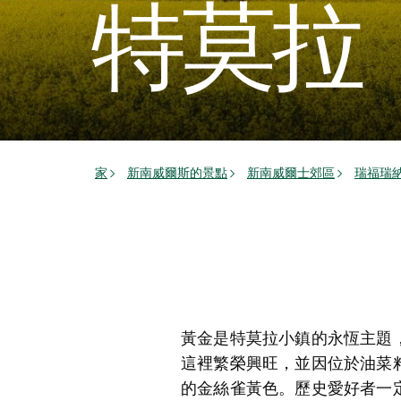
特莫拉
家
新南威爾斯的景點
新南威爾士郊區
瑞福瑞
黃金是特莫拉小鎮的永恆主題，
這裡繁榮興旺，並因位於油菜籽小
的金絲雀黃色。歷史愛好者一