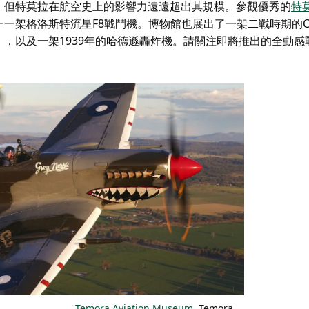
，但特莫拉在航空史上的影響力遠遠超出其規模。參觀優秀的
特
一架格洛斯特流星F8戰鬥機。博物館也展出了一架二戰時期的CA
，以及一架1939年的哈德遜轟炸機。請關注即將推出的全動感
Temora Aviation Museum
, Temora