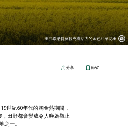
里弗瑞納特莫拉充滿活力的金色油菜花田
節省
分享
19世紀60年代的淘金熱期間，
條小徑，田野都會變成令人嘆為觀止
地之一。