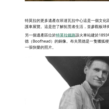
特莫拉的更多遺產在
班達瓦拉中心
這是一個文化
護車展覽。這是您了解拓荒者生活，並參觀板球傳
另一個遺產區位於
特莫拉鐵路
該火車站建於18
德（Boofhead）的銅像。布夫黑德是一隻獵
一張快樂的照片。