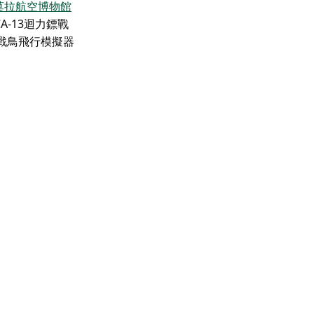
莫拉航空博物館
-13迴力鏢戰
戰鳥飛行模擬器