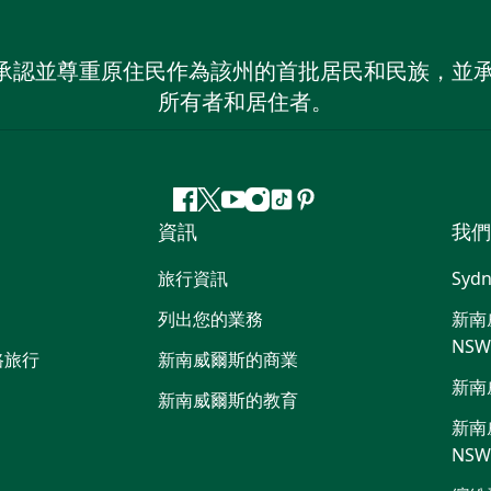
 NSW）承認並尊重原住民作為該州的首批居民和民族
所有者和居住者。
Facebook
嘰
Youtube
Instagram
抖
Pinterest
資訊
我們
嘰
音
喳
旅行資訊
Sydn
喳
列出您的業務
新南威
NS
路旅行
新南威爾斯的商業
新南
新南威爾斯的教育
新南威
NS