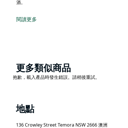
酒。
終點站飯店 (The Terminus Hotel) 被暱稱為“T
飯店位於主要街道旁的一個安靜區域，提供舒適、乾淨
閱讀更多
客人可以光顧飯店內的酒吧、小酒館和啤酒花園。飯店還設有
業，提供各種啤酒、葡萄酒和烈酒。
Product
更多類似商品
List
Product
抱歉，載入產品時發生錯誤。請稍後重試。
List
地點
136 Crowley Street Temora NSW 2666 澳洲