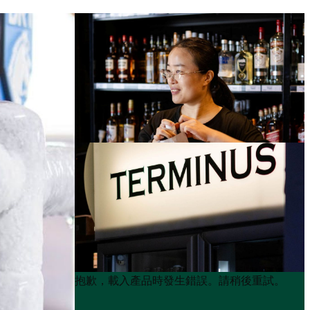
Product
Product
抱歉，載入產品時發生錯誤。請稍後重試。
List
List