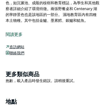
色，如沉澱池、成蔭的桉樹和教育標誌，為學生和其他觀
察者詳細介紹了環境特徵。兩張野餐桌和 Centenary 湖
的寧靜景色也是該地區的一部分。 濕地教育區內有四種
本土物種。其中包括金鱸、墨累鱈、銀鱸和鯰魚。
吉姆鮭魚濕地教育基地位於百年湖的北側。它擁有許多特
色，如沉澱池、成蔭的桉樹和教育標誌，為學生和其他觀
閱讀更多
察者詳細介紹了環境特徵。兩張野餐桌和 Centenary 湖
的寧靜景色也是該地區的一部分。
造訪網站
濕地教育區內有四種本土物種。其中包括金鱸、墨累鱈、
聯絡我們
銀鱸和鯰魚。
Product
更多類似商品
List
Product
抱歉，載入產品時發生錯誤。請稍後重試。
List
地點