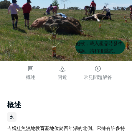
Product
Product
抱歉，載入產品時發生
List
List
錯誤。請稍後重試。
概述
附近
常見問題解答
概述
吉姆鮭魚濕地教育基地位於百年湖的北側。它擁有許多特