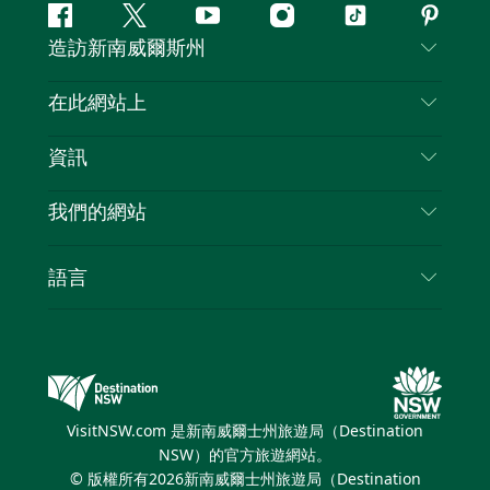
Facebook
嘰
Youtube
Instagram
抖
Pintere
造訪新南威爾斯州
嘰
音
喳
聯絡我們
在此網站上
喳
免責聲明
目的地
資訊
隱私
要做的事情
旅行資訊
Cookie 通知
我們的網站
新南威爾斯州公路旅行
列出您的業務
使用條款
Sydney.com
活動
語言
新南威爾斯的商業
新南威爾士州旅遊局（Destination NSW）企業網
住宿
新南威爾斯的教育
站​
優惠訊息
新南威爾斯商務活動
新南威爾士州旅遊局（Destination NSW）媒體中
VisitNSW.com 是新南威爾士州旅遊局（Destination
心
NSW）的官方旅遊網站。
繽紛悉尼燈光音樂節
© 版權所有
2026
新南威爾士州旅遊局（Destination