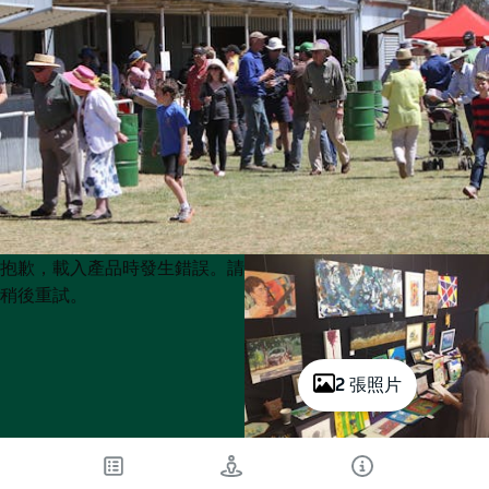
Product
Product
抱歉，載入產品時發生錯誤。請
List
List
稍後重試。
2 張照片