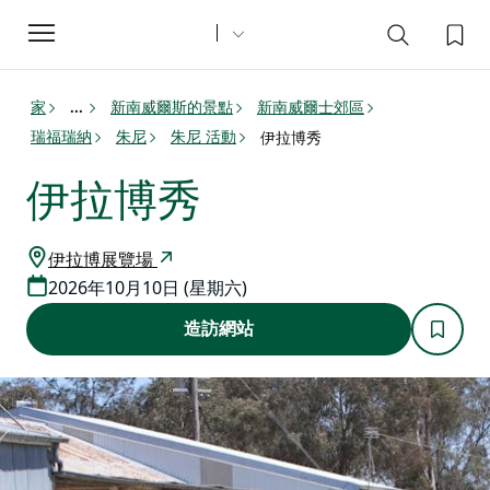
Toggle
navigation
家
新南威爾斯的景點
新南威爾士郊區
...
瑞福瑞納
朱尼
朱尼 活動
伊拉博秀
伊拉博秀
伊拉博展覽場
2026年10月10日 (星期六)
造訪網站