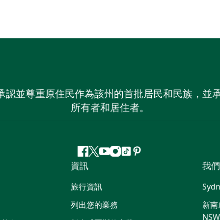
 NSW）承認並尊重原住民作為該州的首批居民和民族
所有者和居住者。
Facebook
嘰
Youtube
Instagram
抖
Pinterest
資訊
我們
嘰
音
喳
旅行資訊
Sydn
喳
列出您的業務
新南威
NS