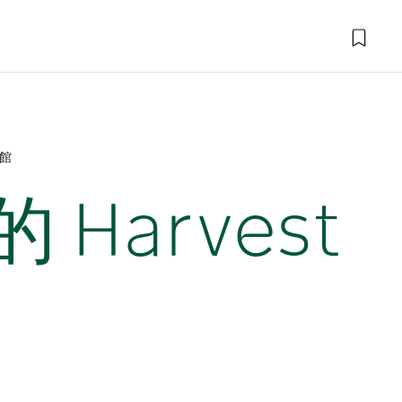
啡館
arvest