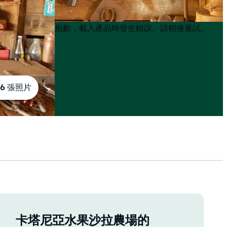
Product
Product
抱歉，載入產品時發生錯誤。請稍後重試。
List
List
6 張照片
卡塔尼亞水果沙拉農場的