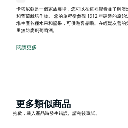
卡塔尼亞是一個家族農場，您可以在這裡觀看並了解澳
和葡萄栽培作物。 您的旅程從參觀 1912 年建造的原
場生產各種水果和堅果，可供遊客品嚐。在輕鬆友善的
里無防腐劑葡萄酒。
卡塔尼亞是一個家族農場，您可以在這裡觀看並了解澳
和葡萄栽培作物。
閱讀更多
您的旅程從參觀 1912 年建造的原始泥磚房屋開始，
農場生產各種水果和堅果，可供遊客品嚐。在輕鬆友善
西里無防腐劑葡萄酒。
Product
更多類似商品
List
Product
抱歉，載入產品時發生錯誤。請稍後重試。
List