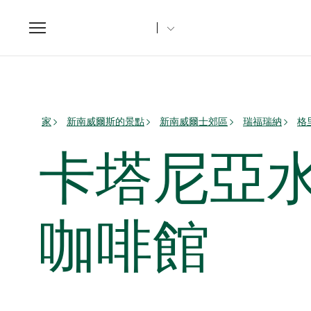
Toggle
navigation
家
新南威爾斯的景點
新南威爾士郊區
瑞福瑞納
格
卡塔尼亞水果
咖啡館