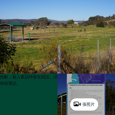
Product
Product
抱歉，載入產品時發生錯誤。請
List
List
稍後重試。
4 張照片