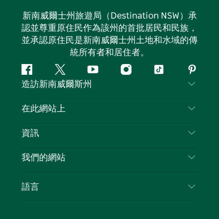
新南威爾士州旅遊局（Destination NSW）承
認並尊重原住民作為該州的首批居民和民族，
並承認原住民是新南威爾士州土地和水域的傳
統所有者和居住者。
Facebook
嘰
Youtube
Instagram
抖
Pintere
造訪新南威爾斯州
嘰
音
喳
聯絡我們
在此網站上
喳
免責聲明
目的地
資訊
隱私
要做的事情
旅行資訊
Cookie 通知
我們的網站
新南威爾斯州公路旅行
列出您的業務
使用條款
Sydney.com
活動
語言
新南威爾斯的商業
新南威爾士州旅遊局（Destination NSW）企業網
住宿
新南威爾斯的教育
站​