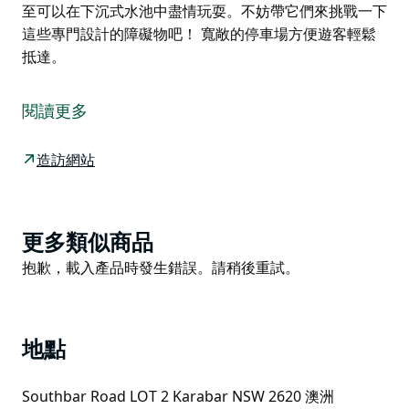
至可以在下沉式水池中盡情玩耍。不妨帶它們來挑戰一下
這些專門設計的障礙物吧！ 寬敞的停車場方便遊客輕鬆
抵達。
「疤痕」（The Scar）是專為各級騎士打造的越野摩托
車賽道。它由 Dirtz Designs and Constructions 公司設
閱讀更多
計建造，是該地區首個量身定制的公共跳躍和泵道設施。
公園非常適合各個級別的騎手，您很難在這裡找到不喜歡
造訪網站
的設施。園區的設計旨在幫助您提升騎乘技巧，您一定能
找到適合您當前需求或可以進一步提升的路線。
「疤痕」還設有專門的圍欄區域，供狗狗自由奔跑玩耍。
Product
更多類似商品
這裡有兩個大型區域，一個供小型犬使用，一個供大型犬
List
Product
抱歉，載入產品時發生錯誤。請稍後重試。
使用。公園為您的狗狗提供飲用水，在溫暖的月份，它們
List
甚至可以在下沉式水池中盡情玩耍。不妨帶它們來挑戰一
下這些專門設計的障礙物吧！
地點
寬敞的停車場方便遊客輕鬆抵達。
Southbar Road LOT 2 Karabar NSW 2620 澳洲