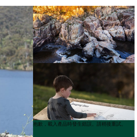
Product
Product
抱歉，載入產品時發生錯誤。請稍後重試。
List
List