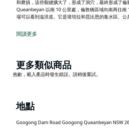
和磨損，這些裂縫擴大了，形成了洞穴，最終形成了倫敦橋拱門。
Queanbeyan 以南 10 公里處，倫敦橋區域向南再往南
場可以看到溢洪道。它是堪培拉和昆比恩的集水區、公
Googong Foreshore區是觀光、釣魚、叢林徒步
僅在野餐區附近的堰牆下游游泳，不允許露營。
閱讀更多
倫敦橋拱門可能是前灘拍攝最多的特色，位於布拉路以
淌的水從石灰石的裂縫中滲漏出來的。隨著石灰石隨著
洞穴，最終形成了倫敦橋拱門。
Product
更多類似商品
Googong Foreshores 位於 Queanbeyan 以南 
List
Product
抱歉，載入產品時發生錯誤。請稍後重試。
壩牆高62米，從北端的停車場可以看到溢洪道。它是
List
護區。
地點
Googong Dam Road Googong Queanbeyan NSW 2