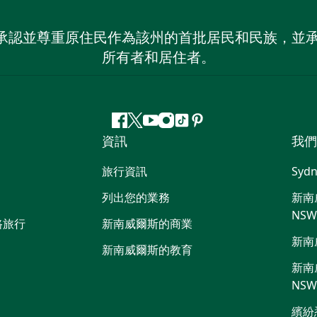
 NSW）承認並尊重原住民作為該州的首批居民和民族
所有者和居住者。
Facebook
嘰
Youtube
Instagram
抖
Pinterest
資訊
我們
嘰
音
喳
旅行資訊
Sydn
喳
列出您的業務
新南威
NS
路旅行
新南威爾斯的商業
新南
新南威爾斯的教育
新南威
NS
繽紛