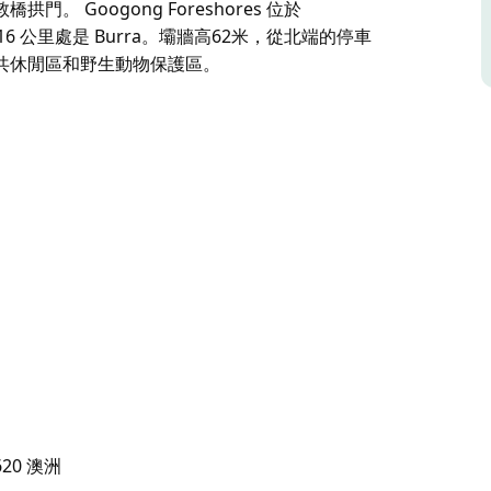
 Googong Foreshores 位於
 16 公里處是 Burra。壩牆高62米，從北端的停車
共休閒區和野生動物保護區。
、野餐、劃獨木舟和帆船的理想場所。
南。這座天然石灰石橋是由數千年來沿著布拉溪流
時間的推移溶解和磨損，這些裂縫擴大了，形成了
10 公里處，倫敦橋區域向南再往南 16 公里處是 Burra。
堪培拉和昆比恩的集水區、公共休閒區和野生動物保
620 澳洲