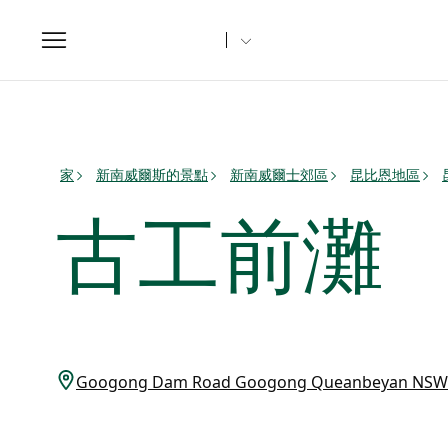
Toggle
navigation
家
新南威爾斯的景點
新南威爾士郊區
昆比恩地區
古工前灘
Googong Dam Road Googong Queanbeyan NS