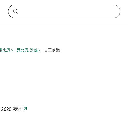
昆比恩
昆比恩 景點
古工前灘
W 2620 澳洲