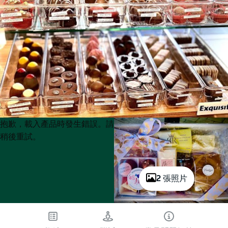
Product
Product
抱歉，載入產品時發生錯誤。請
List
List
稍後重試。
2 張照片