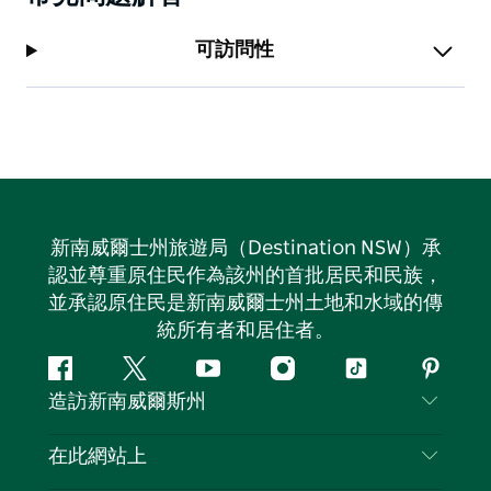
可訪問性
新南威爾士州旅遊局（Destination NSW）承
認並尊重原住民作為該州的首批居民和民族，
並承認原住民是新南威爾士州土地和水域的傳
統所有者和居住者。
Facebook
嘰
Youtube
Instagram
抖
Pintere
造訪新南威爾斯州
嘰
音
喳
聯絡我們
在此網站上
喳
免責聲明