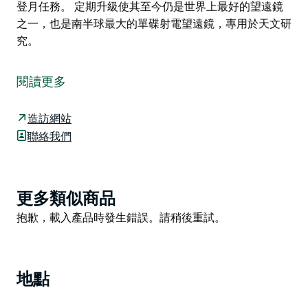
登月任務。 定期升級使其至今仍是世界上最好的望遠鏡
之一，也是南半球最大的單碟射電望遠鏡，專用於天文研
究。
CSIRO帕克斯天文台遊客中心是了解澳洲在射電天文學領
域所扮演角色的理想場所。探索這片土地如何成為探索宇
閱讀更多
宙的絕佳之地！
您可以參觀標誌性的穆里揚射電望遠鏡（帕克斯射電望遠
造訪網站
鏡），體驗互動展覽，購買精美紀念品，在無障礙遊樂場
聯絡我們
和野餐區玩耍，還可以前往需購票的3D影院。
穆里揚射電望遠鏡每天全天候運行，接收來自遙遠星系、
脈衝星和快速電波暴的無線電波。它甚至偶爾會為太空任
Product
更多類似商品
務提供支持，其中最著名的當屬阿波羅11號登月任務。
List
Product
抱歉，載入產品時發生錯誤。請稍後重試。
定期升級使其至今仍是世界上最好的望遠鏡之一，也是南
List
半球最大的單碟射電望遠鏡，專用於天文研究。
地點