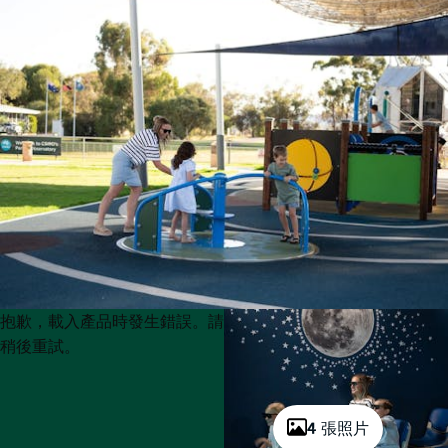
Product
Product
抱歉，載入產品時發生錯誤。請
List
List
稍後重試。
4 張照片