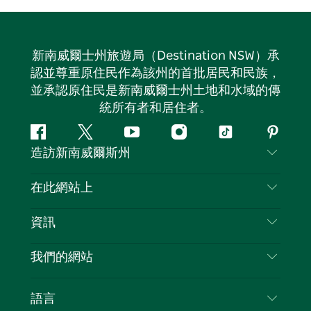
新南威爾士州旅遊局（Destination NSW）承
認並尊重原住民作為該州的首批居民和民族，
並承認原住民是新南威爾士州土地和水域的傳
統所有者和居住者。
Facebook
嘰
Youtube
Instagram
抖
Pintere
造訪新南威爾斯州
嘰
音
喳
聯絡我們
在此網站上
喳
免責聲明
目的地
資訊
隱私
要做的事情
旅行資訊
Cookie 通知
我們的網站
新南威爾斯州公路旅行
列出您的業務
使用條款
Sydney.com
活動
語言
新南威爾斯的商業