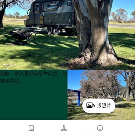
Product
Product
抱歉，載入產品時發生錯誤。請
List
List
稍後重試。
5 張照片