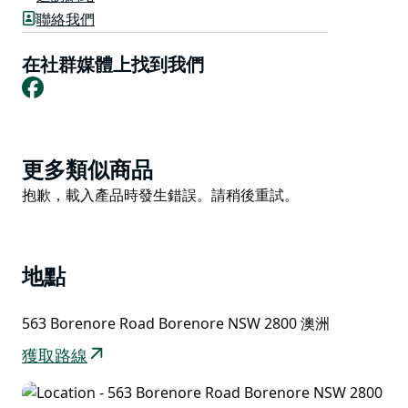
聯絡我們
水潭和草坪的狀況會受到氣候條件的影響。
場地距離葡萄園和酒窖較近。
在社群媒體上找到我們
Facebook
Product
更多類似商品
List
Product
抱歉，載入產品時發生錯誤。請稍後重試。
List
地點
563 Borenore Road Borenore NSW 2800 澳洲
獲取路線