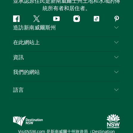
並承認原住民是新南威爾士州土地和水域的傳
統所有者和居住者。
Facebook
嘰
Youtube
Instagram
抖
Pintere
造訪新南威爾斯州
嘰
音
喳
聯絡我們
在此網站上
喳
免責聲明
目的地
資訊
隱私
要做的事情
旅行資訊
Cookie 通知
我們的網站
新南威爾斯州公路旅行
列出您的業務
使用條款
Sydney.com
活動
語言
新南威爾斯的商業
新南威爾士州旅遊局（Destination NSW）企業網
住宿
新南威爾斯的教育
站​
優惠訊息
新南威爾斯商務活動
新南威爾士州旅遊局（Destination NSW）媒體中
VisitNSW.com 是新南威爾士州旅遊局（Destination
心