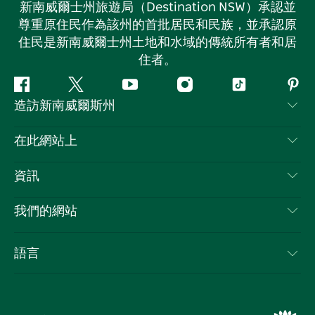
新南威爾士州旅遊局（Destination NSW）承認並
尊重原住民作為該州的首批居民和民族，並承認原
住民是新南威爾士州土地和水域的傳統所有者和居
住者。
Facebook
嘰
Youtube
Instagram
抖
Pint
造訪新南威爾斯州
嘰
音
喳
聯絡我們
在此網站上
喳
免責聲明
目的地
資訊
隱私
要做的事情
旅行資訊
Cookie 通知
我們的網站
新南威爾斯州公路旅行
列出您的業務
使用條款
Sydney.com
活動
語言
新南威爾斯的商業
新南威爾士州旅遊局（Destination NSW）企業網站​
住宿
新南威爾斯的教育
新南威爾斯商務活動
優惠訊息