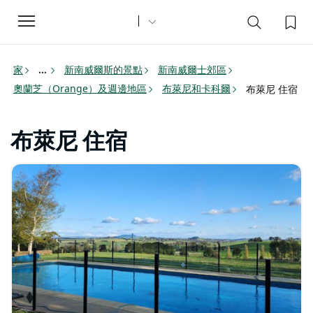
Toggle
navigation
家
新南威爾斯的景點
新南威爾士郊區
...
奧蘭芝（Orange）及週邊地區
布萊尼和卡科爾
布萊尼 住宿
布萊尼 住宿