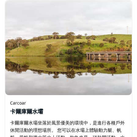
蘭治、巴瑟斯特、布萊尼、米爾索普…
Carcoar
卡爾庫爾水壩
卡爾庫爾水壩坐落於風景優美的環境中，是進行各種戶外
休閒活動的理想場所。 您可以在水壩上體驗動力艇、帆