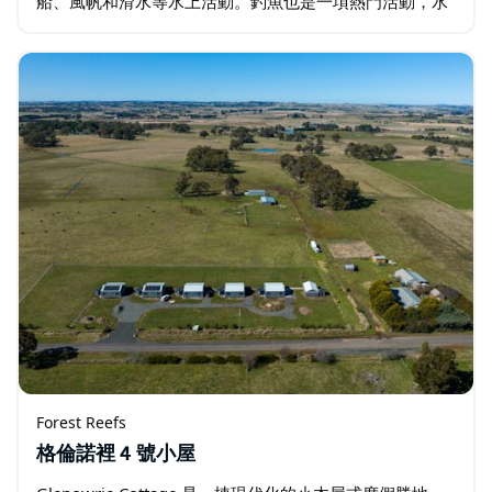
船、風帆和滑水等水上活動。釣魚也是一項熱門活動，水
壩中放養了金鱸、鱒魚和默里鱈魚，最近還安裝了釣魚浮
橋。雨後…
Forest Reefs
格倫諾裡 4 號小屋