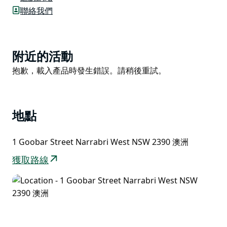
聯絡我們
歡迎入住威爾加酒店全新裝修的帶獨立衛浴的大床房！立
即透過網站預訂。
Product
附近的活動
List
Product
抱歉，載入產品時發生錯誤。請稍後重試。
List
地點
1 Goobar Street Narrabri West NSW 2390 澳洲
獲取路線