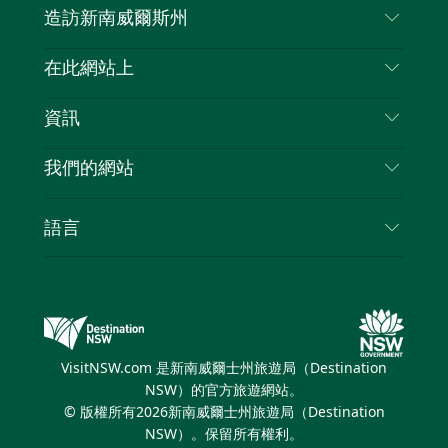
造訪新南威爾斯州
嘰
音
喳
聯絡我們
在此網站上
喳
免責聲明
目的地
資訊
隱私
要做的事情
旅行資訊
Cookie 通知
我們的網站
新南威爾斯州公路旅行
列出您的業務
使用條款
Sydney.com
活動
語言
新南威爾斯的商業
新南威爾士州旅遊局（Destination NSW）企業網
住宿
新南威爾斯的教育
站​
優惠訊息
新南威爾斯商務活動
新南威爾士州旅遊局（Destination NSW）媒體中
VisitNSW.com 是新南威爾士州旅遊局（Destination
心
NSW）的官方旅遊網站。
繽紛悉尼燈光音樂節
© 版權所有
2026
新南威爾士州旅遊局（Destination
NSW）。保留所有權利。