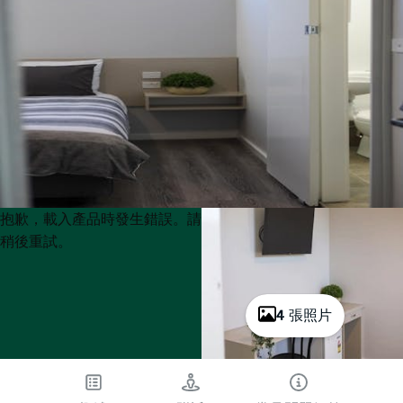
Product
Product
抱歉，載入產品時發生錯誤。請
List
List
稍後重試。
4 張照片