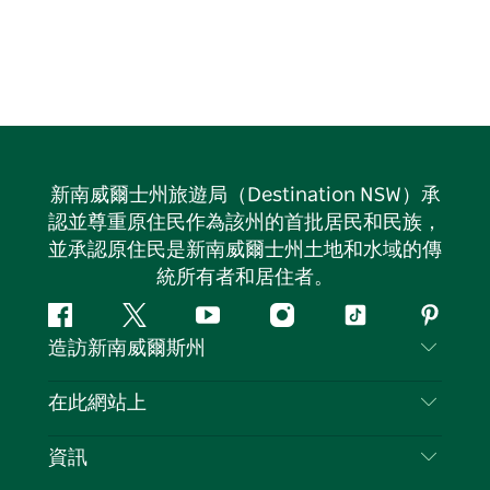
新南威爾士州旅遊局（Destination NSW）承
認並尊重原住民作為該州的首批居民和民族，
並承認原住民是新南威爾士州土地和水域的傳
統所有者和居住者。
Facebook
嘰
Youtube
Instagram
抖
Pintere
造訪新南威爾斯州
嘰
音
喳
聯絡我們
在此網站上
喳
免責聲明
目的地
資訊
隱私
要做的事情