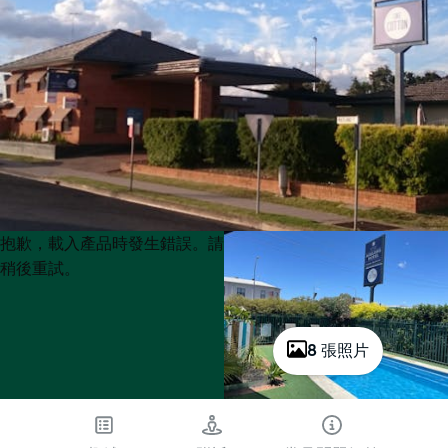
Product
Product
抱歉，載入產品時發生錯誤。請
List
List
稍後重試。
8 張照片