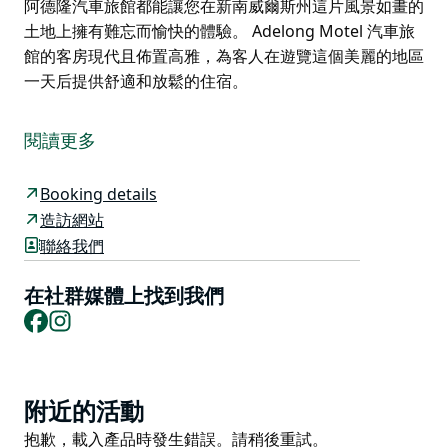
阿德隆汽車旅館都能讓您在新南威爾斯州這片風景如畫的
土地上擁有難忘而愉快的體驗。 Adelong Motel 汽車旅
館的客房現代且佈置高雅，為客人在遊覽這個美麗的地區
一天后提供舒適和放鬆的住宿。
阿德隆汽車旅館 (Adelong Motel) 位於納拉布里
(Narrabri) 中心地帶，提供大型飯店應有的一切設施，包
閱讀更多
括免費停車場、游泳池和洗衣房。我們是一家古雅而現代
的汽車旅館，靠近鎮上的酒吧、餐廳、銀行和商店。
Booking details
無論您是商務旅行、休閒旅行，還是兩者兼而有之，在風
造訪網站
景如畫的納拉布里鄉村旅行時，阿德隆汽車旅館都是您的
聯絡我們
家外之家。汽車旅館氛圍溫馨宜人，為尋求寧靜休憩的賓
客提供愉悅的住宿體驗。
在社群媒體上找到我們
Facebook
Instagram
汽車旅館友善的員工確保每位客人都感到舒適，提供鄉村
般的熱情款待和個人化服務。阿德隆汽車旅館地理位置優
越，是探索納拉布里自然奇觀和景點的理想下榻之地。無
論您是週末度假還是長期住宿，阿德隆汽車旅館都能讓您
Product
附近的活動
在新南威爾斯州這片風景如畫的土地上擁有難忘而愉快的
List
Product
抱歉，載入產品時發生錯誤。請稍後重試。