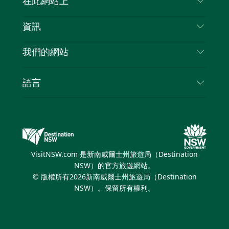
在此網站上
喳
免責聲明
目的地
資訊
隱私
要做的事情
旅行資訊
Cookie 通知
我們的網站
新南威爾斯州公路旅行
列出您的業務
使用條款
Sydney.com
活動
語言
新南威爾斯的商業
新南威爾士州旅遊局（Destination NSW）企業網
住宿
新南威爾斯的教育
站​
優惠訊息
新南威爾斯商務活動
新南威爾士州旅遊局（Destination NSW）媒體中
VisitNSW.com 是新南威爾士州旅遊局（Destination
心
NSW）的官方旅遊網站。
繽紛悉尼燈光音樂節
© 版權所有
2026
新南威爾士州旅遊局（Destination
NSW）。保留所有權利。