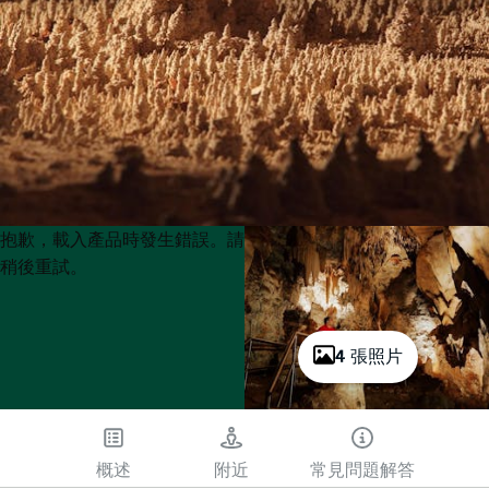
Product
Product
抱歉，載入產品時發生錯誤。請
List
List
稍後重試。
4 張照片
概述
附近
常見問題解答