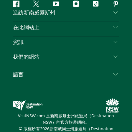
Facebook
嘰
Youtube
Instagram
抖
Pintere
造訪新南威爾斯州
嘰
音
喳
聯絡我們
在此網站上
喳
免責聲明
目的地
資訊
隱私
要做的事情
旅行資訊
Cookie 通知
我們的網站
新南威爾斯州公路旅行
列出您的業務
使用條款
Sydney.com
活動
語言
新南威爾斯的商業
新南威爾士州旅遊局（Destination NSW）企業網
住宿
新南威爾斯的教育
站​
優惠訊息
新南威爾斯商務活動
新南威爾士州旅遊局（Destination NSW）媒體中
VisitNSW.com 是新南威爾士州旅遊局（Destination
心
NSW）的官方旅遊網站。
繽紛悉尼燈光音樂節
© 版權所有
2026
新南威爾士州旅遊局（Destination