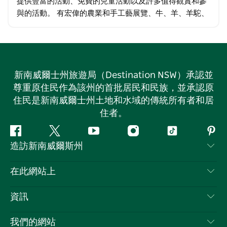
提供豐富的活動、免費的兒童活動以及許多值得觀賞和參
與的活動。 有宏偉的農業和手工藝展覽、牛、羊、羊駝、
馬匹活動、學校展覽、剪羊毛比賽、烹飪、攝影、歷史展
覽、院子狗試驗、狗展…
新南威爾士州旅遊局（Destination NSW）承認並
尊重原住民作為該州的首批居民和民族，並承認原
住民是新南威爾士州土地和水域的傳統所有者和居
住者。
Facebook
嘰
Youtube
Instagram
抖
Pint
造訪新南威爾斯州
嘰
音
喳
聯絡我們
在此網站上
喳
免責聲明
目的地
資訊
隱私
要做的事情
旅行資訊
Cookie 通知
我們的網站