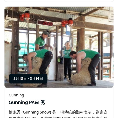
而剃掉鬍子和鯔魚頭。 活動內容包括木製品、金屬雕塑、
狗狗配件和零食、聖誕蛋糕和點心…
2月13日
-
2月14日
Gunning
Gunning PA&I 秀
槍砲秀 (Gunning Show) 是一項傳統的鄉村表演，為家庭