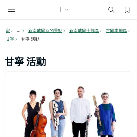
Toggle
navigation
家
新南威爾斯的景點
新南威爾士郊區
古爾本地區
...
甘寧
甘寧 活動
甘寧 活動