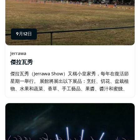
9月12日
Jerrawa
傑拉瓦秀
傑拉瓦秀（Jerrawa Show）又稱小皇家秀，每年在復活節
星期一舉行。 展館將展出以下展品：烹飪、切花、盆栽植
物、水果和蔬菜、香草、手工藝品、果醬、醬汁和蜜餞、
針線活、攝影、羊毛。 歡迎與家人一起來享受這一天並觀
看擂台賽事。 …