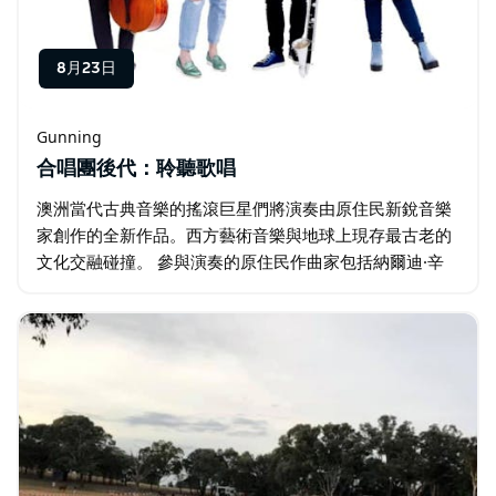
8月23日
Gunning
合唱團後代：聆聽歌唱
澳洲當代古典音樂的搖滾巨星們將演奏由原住民新銳音樂
家創作的全新作品。西方藝術音樂與地球上現存最古老的
文化交融碰撞。 參與演奏的原住民作曲家包括納爾迪·辛
普森、布倫達·吉福德、艾瑞克·艾佛瑞和詹姆斯·亨利。