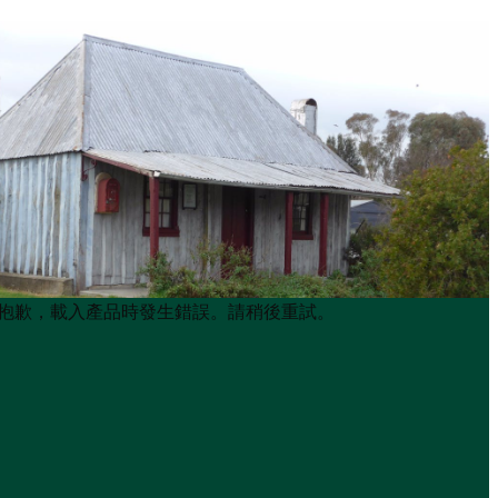
Product
Product
抱歉，載入產品時發生錯誤。請稍後重試。
List
List