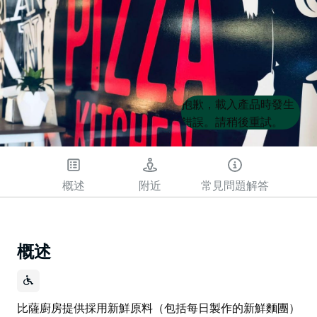
Product
Product
抱歉，載入產品時發生
List
List
錯誤。請稍後重試。
概述
附近
常見問題解答
概述
比薩廚房提供採用新鮮原料（包括每日製作的新鮮麵團）