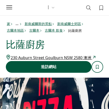
Toggle
navigation
家
新南威爾斯的景點
新南威爾士郊區
...
古爾本地區
古爾本
古爾本 飲食
比薩廚房
比薩廚房
230 Auburn Street Goulburn NSW 2580 澳洲
造訪網站