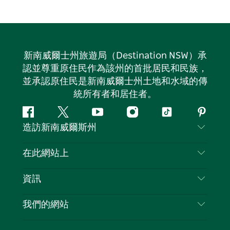
新南威爾士州旅遊局（Destination NSW）承
認並尊重原住民作為該州的首批居民和民族，
並承認原住民是新南威爾士州土地和水域的傳
統所有者和居住者。
Facebook
嘰
Youtube
Instagram
抖
Pintere
造訪新南威爾斯州
嘰
音
喳
聯絡我們
在此網站上
喳
免責聲明
目的地
資訊
隱私
要做的事情
旅行資訊
Cookie 通知
我們的網站
新南威爾斯州公路旅行
列出您的業務
使用條款
Sydney.com