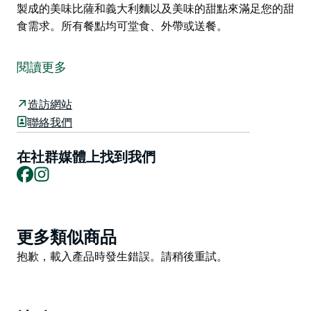
製成的美味比薩和義大利麵以及美味的甜點來滿足您的甜
食需求。所有餐點均可堂食、外帶或送餐。
比薩廚房提供採用新鮮原料（包括每日製作的新鮮麵團）
製成的美味比薩和義大利麵以及美味的甜點來滿足您的甜
閱讀更多
食需求。所有餐點均可堂食、外帶或送餐。
造訪網站
聯絡我們
在社群媒體上找到我們
Facebook
Instagram
Product
更多類似商品
List
Product
抱歉，載入產品時發生錯誤。請稍後重試。
List