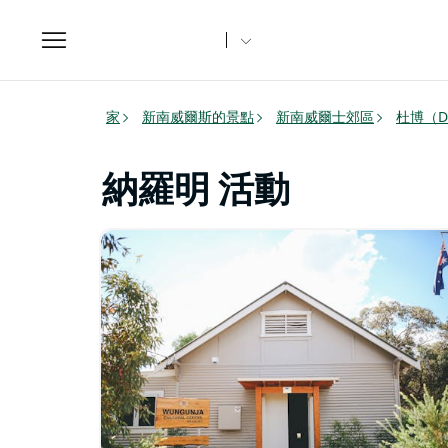
Toggle
navigation
家
新南威爾斯的景點
新南威爾士郊區
杜博（D
納羅明 活動