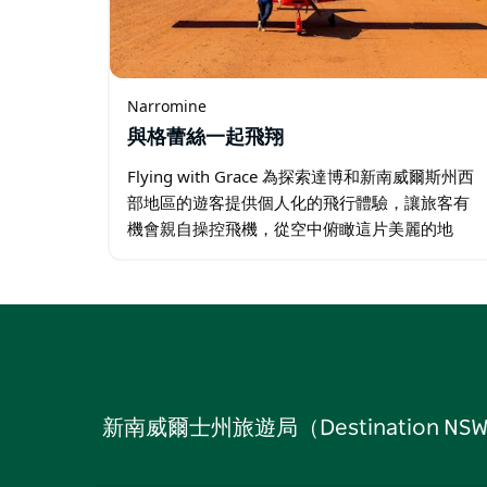
Narromine
與格蕾絲一起飛翔
Flying with Grace 為探索達博和新南威爾斯州西
部地區的遊客提供個人化的飛行體驗，讓旅客有
機會親自操控飛機，從空中俯瞰這片美麗的地
區。 體驗時長為 1.5 至 2 小時，包括飛行前簡
報、繞機檢查、重量和平衡測試、飛行以及飛行
後總結…
新南威爾士州旅遊局（Destinati