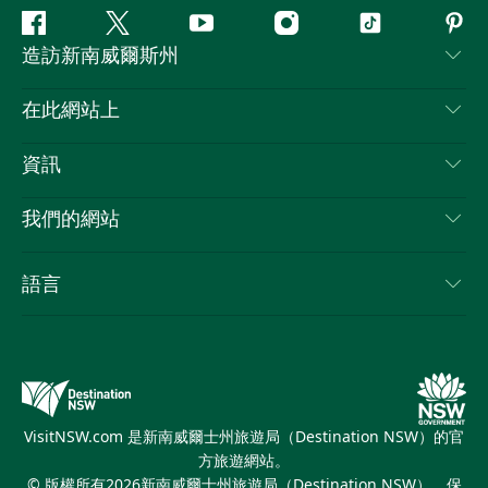
Facebook
嘰
Youtube
Instagram
抖
Pint
造訪新南威爾斯州
嘰
音
喳
聯絡我們
在此網站上
喳
免責聲明
目的地
資訊
隱私
要做的事情
旅行資訊
Cookie 通知
我們的網站
新南威爾斯州公路旅行
列出您的業務
使用條款
Sydney.com
活動
語言
新南威爾斯的商業
新南威爾士州旅遊局（Destination NSW）企業網站​
住宿
新南威爾斯的教育
新南威爾斯商務活動
優惠訊息
新南威爾士州旅遊局（Destination NSW）媒體中心
繽紛悉尼燈光音樂節
VisitNSW.com 是新南威爾士州旅遊局（Destination NSW）的官
方旅遊網站。
© 版權所有
2026
新南威爾士州旅遊局（Destination NSW）。保