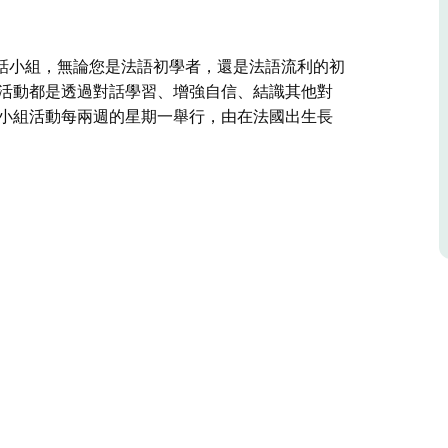
話小組，無論您是法語初學者，還是法語流利的初
組活動都是透過對話學習、增強自信、結識其他對
 小組活動每兩週的星期一舉行，由在法國出生長
話小組，無論您是法語初學者，還是法語流利的初
對法語、法國文化和生活方式感興趣的朋友的絕佳
斯卡爾主持。