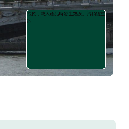
Product
Product
抱歉，載入產品時發生錯誤。請稍後重
List
List
試。