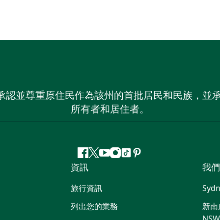
 NSW）承認並尊重原住民作為該州的首批居民和民族
所有者和居住者。
Facebook
嘰
Youtube
Instagram
抖
Pinterest
資訊
我們
嘰
音
喳
旅行資訊
Sydn
喳
列出您的業務
新南威
NS