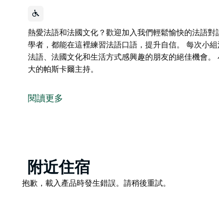
熱愛法語和法國文化？歡迎加入我們輕鬆愉快的法語對
學者，都能在這裡練習法語口語，提升自信。 每次小
法語、法國文化和生活方式感興趣的朋友的絕佳機會。
大的帕斯卡爾主持。
熱愛法語和法國文化？歡迎加入我們輕鬆愉快的法語對
學者，都能在這裡練習法語口語，提升自信。
閱讀更多
每次小組活動都是透過對話學習、增強自信、結識其他
機會。
小組活動每兩週的星期一舉行，由在法國出生長大的帕
Product
附近住宿
List
Product
抱歉，載入產品時發生錯誤。請稍後重試。
List