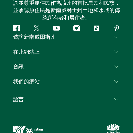
認並尊重原住民作為該州的首批居民和民族，
並承認原住民是新南威爾士州土地和水域的傳
統所有者和居住者。
Facebook
嘰
Youtube
Instagram
抖
Pintere
造訪新南威爾斯州
嘰
音
喳
聯絡我們
在此網站上
喳
免責聲明
目的地
資訊
隱私
要做的事情
旅行資訊
Cookie 通知
我們的網站
新南威爾斯州公路旅行
列出您的業務
使用條款
Sydney.com
活動
語言
新南威爾斯的商業
新南威爾士州旅遊局（Destination NSW）企業網
住宿
新南威爾斯的教育
站​
優惠訊息
新南威爾斯商務活動