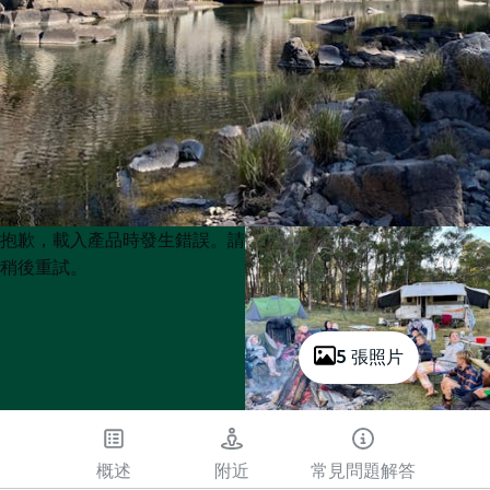
Product
Product
抱歉，載入產品時發生錯誤。請
List
List
稍後重試。
5 張照片
概述
附近
常見問題解答