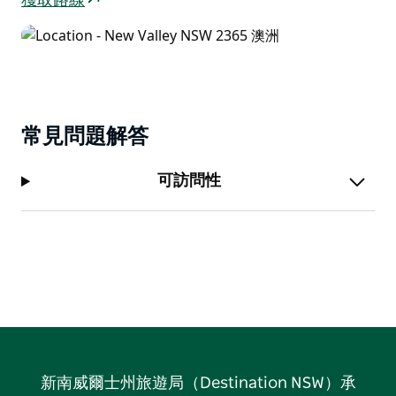
旅，需額外付費，且必須遵守「釣後放生」的原則，並需
獲取路線
事先與房東溝通。
常見問題解答
可訪問性
新南威爾士州旅遊局（Destination NSW）承