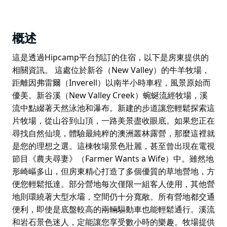
概述
這是透過Hipcamp平台預訂的住宿，以下是房東提供的
相關資訊。 這處位於新谷（New Valley）的牛羊牧場，
距離因弗雷爾（Inverell）以南半小時車程，風景原始而
優美。新谷溪（New Valley Creek）蜿蜒流經牧場，溪
流中點綴著天然泳池和瀑布。新建的步道讓您輕鬆探索這
片牧場，從山谷到山頂，一路美景盡收眼底。如果您正在
尋找自然仙境，體驗最純粹的澳洲叢林露營，那麼這裡就
是您的理想之選。這棟牧場景色壯麗，甚至曾出現在電視
節目《農夫尋妻》（Farmer Wants a Wife）中。雖然地
形崎嶇多山，但房東精心打造了多個優質的草地營地，方
便您輕鬆抵達。部分營地每次僅限一組客人使用，其他營
地則環繞著大型水壩，空間仍十分寬敞。所有營地都交通
便利，即使是底盤較高的兩輛驅動車也能輕鬆通行。溪流
和岩石景色迷人，定能讓您享受數小時的樂趣。牧場提供