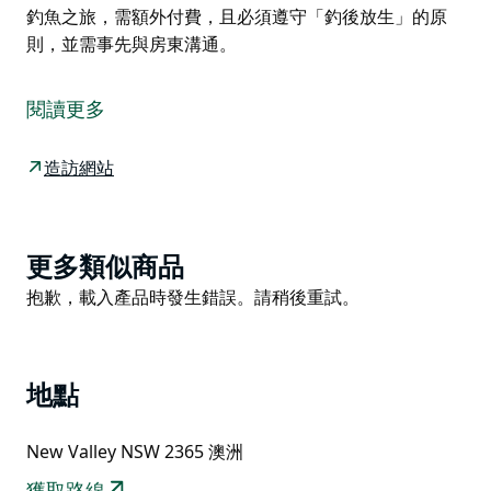
釣魚之旅，需額外付費，且必須遵守「釣後放生」的原
則，並需事先與房東溝通。
這是透過Hipcamp平台預訂的住宿，以下是房東提供的
相關資訊。
閱讀更多
這處位於新谷（New Valley）的牛羊牧場，距離因弗雷
爾（Inverell）以南半小時車程，風景原始而優美。新谷
造訪網站
溪（New Valley Creek）蜿蜒流經牧場，溪流中點綴著
天然泳池和瀑布。新建的步道讓您輕鬆探索這片牧場，從
山谷到山頂，一路美景盡收眼底。如果您正在尋找自然仙
Product
更多類似商品
境，體驗最純粹的澳洲叢林露營，那麼這裡就是您的理想
List
Product
抱歉，載入產品時發生錯誤。請稍後重試。
之選。這棟牧場景色壯麗，甚至曾出現在電視節目《農夫
List
尋妻》（Farmer Wants a Wife）中。雖然地形崎嶇多
山，但房東精心打造了多個優質的草地營地，方便您輕鬆
抵達。部分營地每次僅限一組客人使用，其他營地則環繞
地點
著大型水壩，空間仍十分寬敞。所有營地都交通便利，即
使是底盤較高的兩輛驅動車也能輕鬆通行。溪流和岩石景
New Valley NSW 2365 澳洲
色迷人，定能讓您享受數小時的樂趣。牧場提供釣魚之