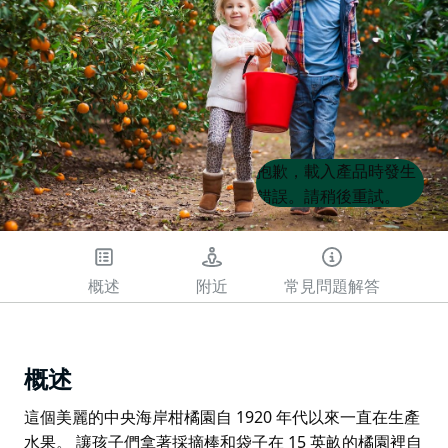
Product
Product
抱歉，載入產品時發生
List
List
錯誤。請稍後重試。
概述
附近
常見問題解答
概述
這個美麗的中央海岸柑橘園自 1920 年代以來一直在生產
水果。 讓孩子們拿著採摘棒和袋子在 15 英畝的橘園裡自