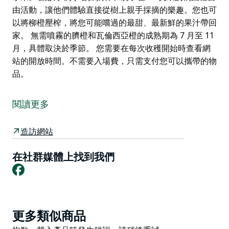
由活動，讓他們體驗直接從樹上親手採摘的樂趣。您也可
以將柳橙壓榨，將您可能嚐過的最甜、最新鮮的果汁帶回
家。 無需噴霧的臍橙和瓦倫西亞橙的成熟期為 7 月至 11
月，具體取決於季節。 您需要在每次收穫開始時查看網
站的開放時間。不需要入場費，只需支付您可以攜帶的物
品。
這個美麗的中央海岸柑橘園自 1920 年代以來一直在生產
水果。
閱讀更多
讓孩子們拿著採摘棒和袋子在 15 英畝的橘園裡自由活
動，讓他們體驗直接從樹上親手採摘的樂趣。您也可以將
造訪網站
柳橙壓榨，將您可能嚐過的最甜、最新鮮的果汁帶回家。
在社群媒體上找到我們
無需噴霧的臍橙和瓦倫西亞橙的成熟期為 7 月至 11 月，
Facebook
具體取決於季節。
您需要在每次收穫開始時查看網站的開放時間。不需要入
場費，只需支付您可以攜帶的物品。
Product
更多類似商品
List