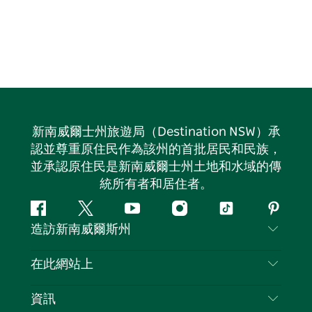
新南威爾士州旅遊局（Destination NSW）承
認並尊重原住民作為該州的首批居民和民族，
並承認原住民是新南威爾士州土地和水域的傳
統所有者和居住者。
Facebook
嘰
Youtube
Instagram
抖
Pintere
造訪新南威爾斯州
嘰
音
喳
聯絡我們
在此網站上
喳
免責聲明
目的地
資訊
隱私