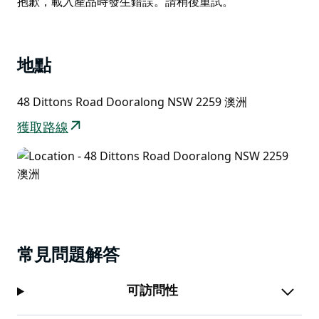
Product
抱歉，載入產品時發生錯誤。請稍後重試。
List
地點
48 Dittons Road Dooralong NSW 2259 澳洲
獲取路線
常見問題解答
可訪問性