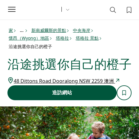
Toggle
navigation
家
新南威爾斯的景點
中央海岸
...
懷昂（Wyong）地區
塔格拉
塔格拉 景點
沿途挑選你自己的橙子
沿途挑選你自己的橙子
48 Dittons Road Dooralong NSW 2259 澳洲
造訪網站