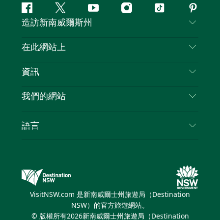
Facebook
嘰
Youtube
Instagram
抖
Pintere
造訪新南威爾斯州
嘰
音
喳
聯絡我們
在此網站上
喳
免責聲明
目的地
資訊
隱私
要做的事情
旅行資訊
Cookie 通知
我們的網站
新南威爾斯州公路旅行
列出您的業務
使用條款
Sydney.com
活動
語言
新南威爾斯的商業
新南威爾士州旅遊局（Destination NSW）企業網
住宿
新南威爾斯的教育
站​
優惠訊息
新南威爾斯商務活動
新南威爾士州旅遊局（Destination NSW）媒體中
VisitNSW.com 是新南威爾士州旅遊局（Destination
心
NSW）的官方旅遊網站。
繽紛悉尼燈光音樂節
© 版權所有
2026
新南威爾士州旅遊局（Destination