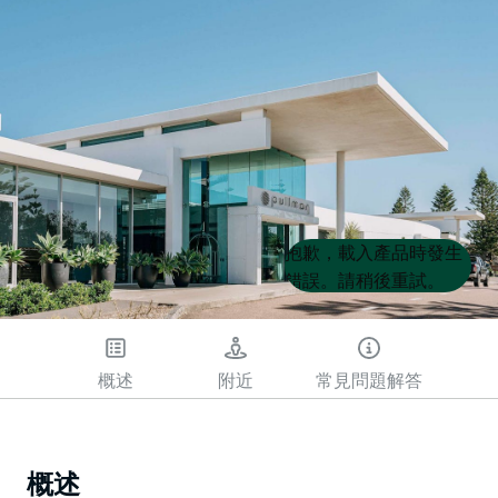
Product
Product
抱歉，載入產品時發生
List
List
錯誤。請稍後重試。
概述
附近
常見問題解答
概述