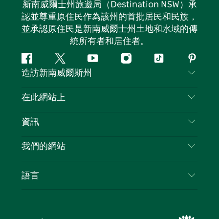
新南威爾士州旅遊局（Destination NSW）承
認並尊重原住民作為該州的首批居民和民族，
並承認原住民是新南威爾士州土地和水域的傳
統所有者和居住者。
Facebook
嘰
Youtube
Instagram
抖
Pintere
造訪新南威爾斯州
嘰
音
喳
聯絡我們
在此網站上
喳
免責聲明
目的地
資訊
隱私
要做的事情
旅行資訊
Cookie 通知
我們的網站
新南威爾斯州公路旅行
列出您的業務
使用條款
Sydney.com
活動
語言
新南威爾斯的商業
新南威爾士州旅遊局（Destination NSW）企業網
住宿
新南威爾斯的教育
站​
優惠訊息
新南威爾斯商務活動