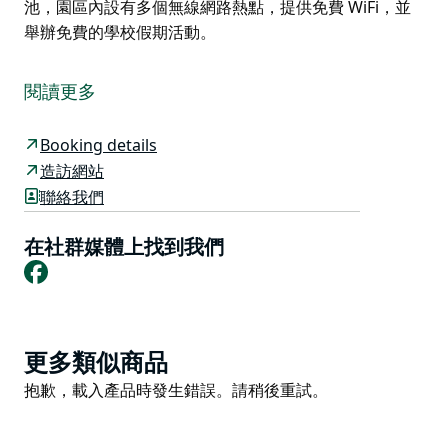
池，園區內設有多個無線網路熱點，提供免費 WiFi，並
舉辦免費的學校假期活動。
NRMA Budgewoi 假日公園面向寧靜的芒莫拉湖，這裡
全年都吸引著釣客和水上運動愛好者。
閱讀更多
您可以點燃燒烤爐，孩子們則可以在遊樂設施上盡情玩
耍，或者您也可以悠閒地躺下來，欣賞美景。設備齊全的
Booking details
獨立小木屋（配備 Foxtel 電視）可容納最多六人的情侶
造訪網站
或家庭，是您週末度假的理想之選。
聯絡我們
NRMA Budgewoi 假日公園設有游泳池，園區內設有多
在社群媒體上找到我們
個無線網路熱點，提供免費 WiFi，並舉辦免費的學校假
Facebook
期活動。
Product
更多類似商品
List
Product
抱歉，載入產品時發生錯誤。請稍後重試。
List