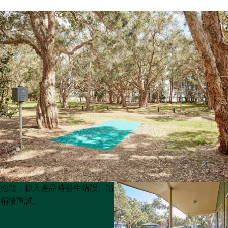
Product
Product
抱歉，載入產品時發生錯誤。請
List
List
稍後重試。