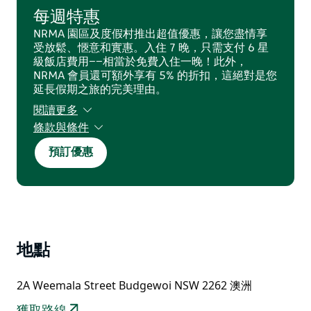
每週特惠
NRMA 園區及度假村推出超值優惠，讓您盡情享
受放鬆、愜意和實惠。入住 7 晚，只需支付 6 星
級飯店費用——相當於免費入住一晚！此外，
NRMA 會員還可額外享有 5% 的折扣，這絕對是您
延長假期之旅的完美理由。
閱讀更多
條款與條件
須遵守條款及細則。視供應情況而定，部分日期不
預訂優惠
適用。
地點
2A Weemala Street Budgewoi NSW 2262 澳洲