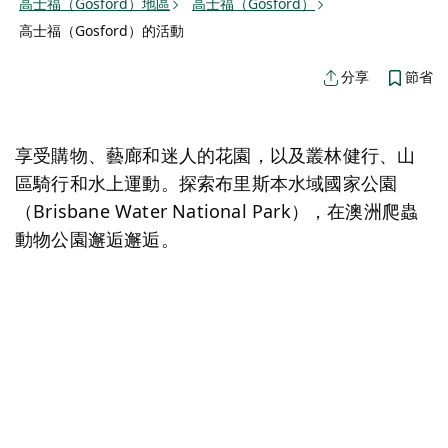
高士福（Gosford）地區
高士福（Gosford）
高士福（Gosford）的活動
節省
分享
享受購物、藝廊和迷人的花園，以及叢林健行、山
區騎行和水上運動。探索布里斯本水域國家公園
（Brisbane Water National Park），在澳洲爬蟲
動物公園邂逅邂逅。
地圖視圖
抱歉，載入產品時發生錯誤。請稍後重試。