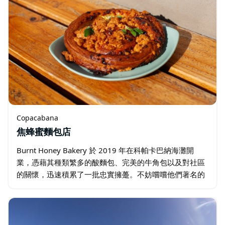
Copacabana
焦蜂蜜麵包店
Burnt Honey Bakery 於 2019 年在科帕卡巴納海灘開
業，憑藉其種類繁多的酸麵包、完美的牛角包以及對社區
的關懷，迅速積累了一批忠實擁躉。不妨嚐嚐他們著名的
紅糖肉桂捲，上面淋著焦糖黃油釉，再帶幾條酸麵包和一
袋蜂蜜什錦糖回家…