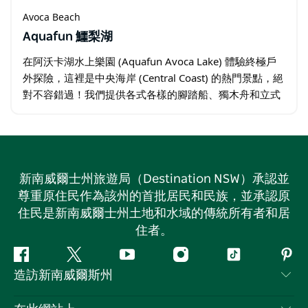
Avoca Beach
Aquafun 鱷梨湖
在阿沃卡湖水上樂園 (Aquafun Avoca Lake) 體驗終極戶
外探險，這裡是中央海岸 (Central Coast) 的熱門景點，絕
對不容錯過！我們提供各式各樣的腳踏船、獨木舟和立式
槳板租借服務，讓您盡情暢玩各種水上活動。阿沃卡湖 …
新南威爾士州旅遊局（Destination NSW）承認並
尊重原住民作為該州的首批居民和民族，並承認原
住民是新南威爾士州土地和水域的傳統所有者和居
住者。
Facebook
嘰
Youtube
Instagram
抖
Pint
造訪新南威爾斯州
嘰
音
喳
聯絡我們