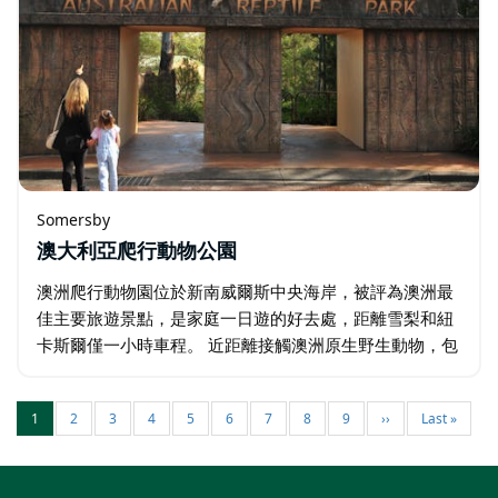
Somersby
澳大利亞爬行動物公園
澳洲爬行動物園位於新南威爾斯中央海岸，被評為澳洲最
佳主要旅遊景點，是家庭一日遊的好去處，距離雪梨和紐
卡斯爾僅一小時車程。 近距離接觸澳洲原生野生動物，包
括袋鼠、無尾熊、塔斯馬尼亞惡魔和袋熊。欣賞食火雞、
澳洲野狗、科莫多巨蜥…
1
2
3
4
5
6
7
8
9
››
Last »