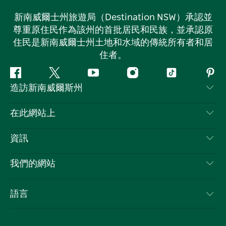
新南威爾士州旅遊局（Destination NSW）承認並
尊重原住民作為該州的首批居民和民族，並承認原
住民是新南威爾士州土地和水域的傳統所有者和居
住者。
Facebook
嘰
Youtube
Instagram
抖
Pint
造訪新南威爾斯州
嘰
音
喳
聯絡我們
在此網站上
喳
免責聲明
目的地
資訊
隱私
要做的事情
旅行資訊
Cookie 通知
我們的網站
新南威爾斯州公路旅行
列出您的業務
使用條款
Sydney.com
活動
語言
新南威爾斯的商業
新南威爾士州旅遊局（Destination NSW）企業網站​
住宿
新南威爾斯的教育
新南威爾斯商務活動