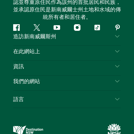
認並尊重原住民作為該州的首批居民和民族，
並承認原住民是新南威爾士州土地和水域的傳
統所有者和居住者。
Facebook
嘰
Youtube
Instagram
抖
Pintere
造訪新南威爾斯州
嘰
音
喳
聯絡我們
在此網站上
喳
免責聲明
目的地
資訊
隱私
要做的事情
旅行資訊
Cookie 通知
我們的網站
新南威爾斯州公路旅行
列出您的業務
使用條款
Sydney.com
活動
語言
新南威爾斯的商業
新南威爾士州旅遊局（Destination NSW）企業網
住宿
新南威爾斯的教育
站​
優惠訊息
新南威爾斯商務活動