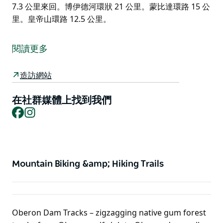
7.3 公里來回。博伊德河環狀 21 公里。蒙比達環路 15 公
里。皇帝山環路 12.5 公里。
從奧伯倫遊客資訊中心獲取您的步道地圖。鎮上有許多難
度各異的步道和騎馬道。
閱讀更多
奧伯倫水壩步道 (Oberon Dam Tracks) – 從奧伯倫高爾
夫俱樂部到奧伯倫水壩牆的鋸齒狀原生橡膠林步道，其中
造訪網站
有一些具有挑戰性的山丘。有機會在自然棲息地觀賞本土
野生動物
在社群媒體上找到我們
Facebook
Instagram
鐵路步道—一條 6 公里長的封閉道路，沿著風景秀麗的
遺產鐵路線從奧伯倫 (Oberon) 延伸至黑澤爾格羅夫側線
(Hazelgrove Siding)。適合全家人一起享用。按原路返
回。如果您想體驗更艱苦的冒險，可以選擇更具挑戰性的
Mountain Biking &amp; Hiking Trails
未封閉道路和州立森林步道
卡南格拉博伊德國家公園 – 莫龍瀑布步道 7.3 公里來回。
博伊德河環狀 21 公里。蒙比達環路 15 公里。皇帝山環
路 12.5 公里。
Oberon Dam Tracks – zigzagging native gum forest