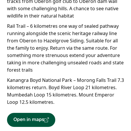
tracks from Oberon golf club to Oberon dam wall
with some challenging hills. A chance to see native
wildlife in their natural habitat
Rail Trail – 6 kilometres one way of sealed pathway
running alongside the scenic heritage railway line
from Oberon to Hazelgrove Siding. Suitable for all
the family to enjoy. Return via the same route. For
something more strenuous extend your adventure
taking in more challenging unsealed roads and state
forest trails
Kanangra Boyd National Park – Morong Falls Trail 7.3
kilometres return. Boyd River Loop 21 kilometres.
Mumbedah Loop 15 kilometres. Mount Emperor
Loop 12.5 kilometres.
Open in maps