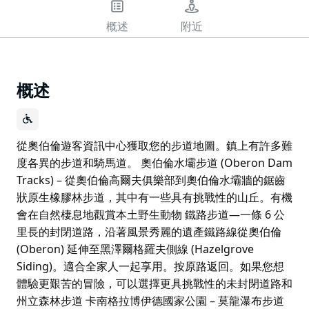
概述
附近
概述
從奧伯倫遊客資訊中心獲取您的步道地圖。鎮上有許多難
度各異的步道和騎馬道。 奧伯倫水壩步道 (Oberon Dam
Tracks) – 從奧伯倫高爾夫俱樂部到奧伯倫水壩牆的鋸齒
狀原生橡膠林步道，其中有一些具有挑戰性的山丘。有機
會在自然棲息地觀賞本土野生動物 鐵路步道—一條 6 公
里長的封閉道路，沿著風景秀麗的遺產鐵路線從奧伯倫
(Oberon) 延伸至黑澤爾格羅夫側線 (Hazelgrove
Siding)。適合全家人一起享用。按原路返回。如果您想
體驗更艱苦的冒險，可以選擇更具挑戰性的未封閉道路和
州立森林步道 卡南格拉博伊德國家公園 – 莫龍瀑布步道