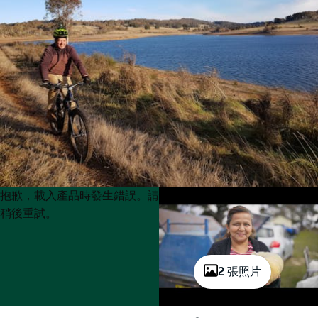
Product
Product
抱歉，載入產品時發生錯誤。請
List
List
稍後重試。
2 張照片
玩