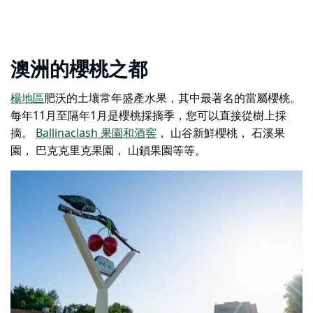
澳洲的櫻桃之都
楊地區
肥沃的土壤
常年盛產水果，其中最著名的當屬櫻桃。
每年11月至隔年1月是櫻桃採摘季，您可以直接從樹上採
摘。
Ballinaclash 果園和酒窖
，
山谷新鮮櫻桃
，
石溪果
園
，
巴克克里克果園
，
山鎖果園
等等。