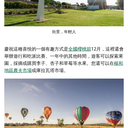
街景，年輕人
慶祝這種喜悅的一個有趣方式是
全國櫻桃節
12月，這裡還會
舉辦遊行和吃派比賽。一年中的其他時間，遊客可以探索果
園，採摘或購買李子、杏子和草莓等水果。您還可以在
楊和
地區農夫市場
或
庫拉瓦塔市場
。