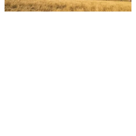
山谷新鮮櫻桃和核果
， 年輕的
山頂葡萄酒產區
山頂
葡萄酒產區
海拔高，四季分明，非常適合種植核果和涼
爽氣候釀酒葡萄。該地區分佈在揚鎮、
布羅瓦鎮
和
哈登
鎮周
圍
，約有20個葡萄園，其葡萄藤的海拔超過500公尺。
青年
旅客資訊中心
位於歷史火車站內，是一個不錯的起點，提供
多種當地美食的品嚐。