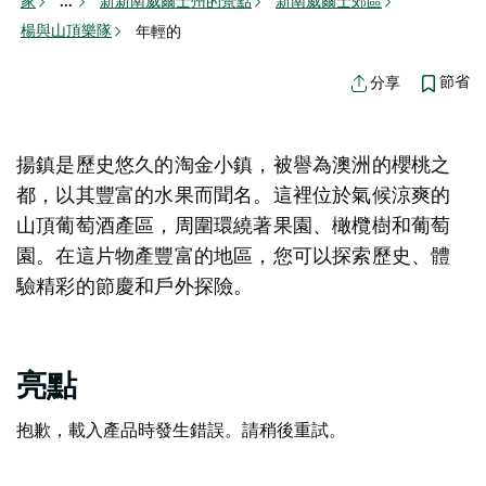
家
新新南威爾士州的景點
新南威爾士郊區
...
楊與山頂樂隊
年輕的
節省
分享
揚鎮是歷史悠久的淘金小鎮，被譽為澳洲的櫻桃之
都，以其豐富的水果而聞名。這裡位於氣候涼爽的
山頂葡萄酒產區，周圍環繞著果園、橄欖樹和葡萄
園。在這片物產豐富的地區，您可以探索歷史、體
驗精彩的節慶和戶外探險。
亮點
抱歉，載入產品時發生錯誤。請稍後重試。