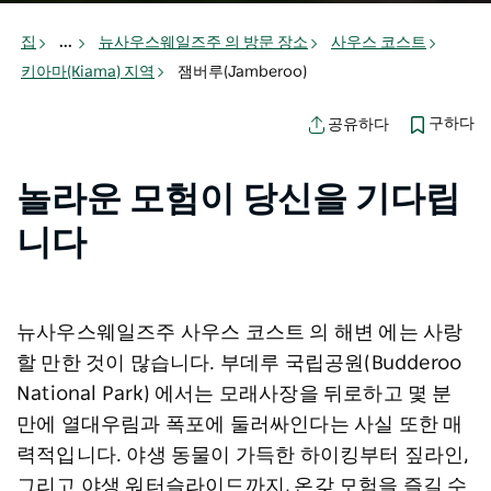
집
...
뉴사우스웨일즈주 의 방문 장소
사우스 코스트
키아마(Kiama) 지역
잼버루(Jamberoo)
구하다
공유하다
놀라운 모험이 당신을 기다립
니다
뉴사우스웨일즈주
사우스 코스트
의
해변
에는 사랑
할 만한 것이 많습니다.
부데루 국립공원(Budderoo
National Park)
에서는 모래사장을 뒤로하고 몇 분
만에 열대우림과 폭포에 둘러싸인다는 사실 또한 매
력적입니다. 야생 동물이 가득한 하이킹부터 짚라인,
그리고 야생 워터슬라이드까지, 온갖 모험을 즐길 수