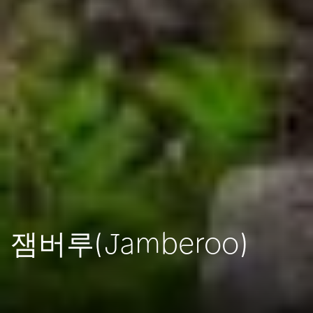
잼버루(Jamberoo)