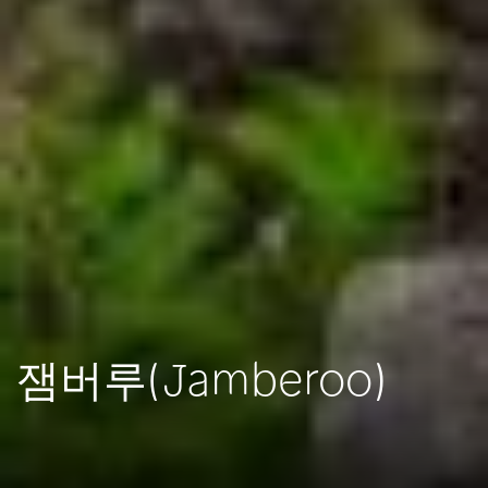
잼버루(Jamberoo)