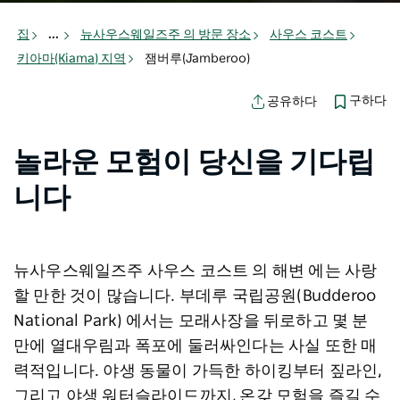
집
...
뉴사우스웨일즈주 의 방문 장소
사우스 코스트
키아마(Kiama) 지역
잼버루(Jamberoo)
구하다
공유하다
놀라운 모험이 당신을 기다립
니다
뉴사우스웨일즈주
사우스 코스트
의
해변
에는 사랑
할 만한 것이 많습니다.
부데루 국립공원(Budderoo
National Park)
에서는 모래사장을 뒤로하고 몇 분
만에 열대우림과 폭포에 둘러싸인다는 사실 또한 매
력적입니다. 야생 동물이 가득한 하이킹부터 짚라인,
그리고 야생 워터슬라이드까지, 온갖 모험을 즐길 수