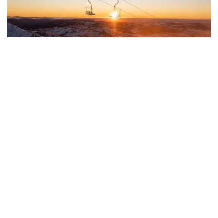
페리셔(Perisher)
, 스노위 마운틴(Snowy Mountains)
쓰레보(Thredbo)
아름다운 고산 마을
쓰레보(Thredbo)
산비탈을 따라 자리
잡고 있으며, 다양한 롯지, 호텔, 아파트뿐만 아니라 레스토
랑과 바도 있습니다. 쓰레보(Thredbo) 에는 호주 최초의
알
파인 곤돌라
스키어, 스노보더 및 관광객을 초보자를 위한
놀이터인 크루저 구역과 인기 있는
메릿츠 레스토랑
카렐스
T바를 타고 전국에서 가장 높은 리프트 지점까지 올라가 보