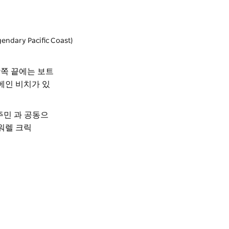
ary Pacific Coast)
남쪽 끝에는 보트
메인 비치가 있
원주민 과 공동으
워렐 크릭