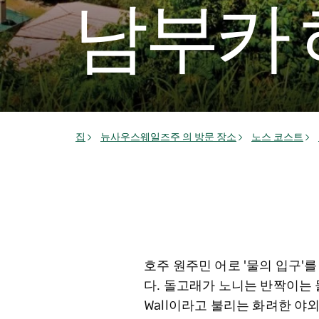
남부카
집
뉴사우스웨일즈주 의 방문 장소
노스 코스트
호주 원주민 어로 '물의 입구'
다. 돌고래가 노니는 반짝이는 
Wall이라고 불리는 화려한 