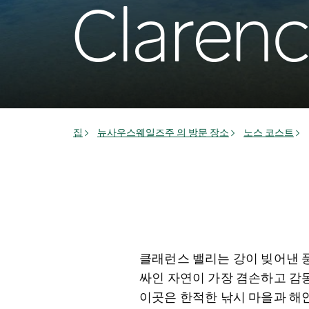
Clarenc
집
뉴사우스웨일즈주 의 방문 장소
노스 코스트
클래런스 밸리는 강이 빚어낸 
싸인 자연이 가장 겸손하고 감
이곳은 한적한 낚시 마을과 해안