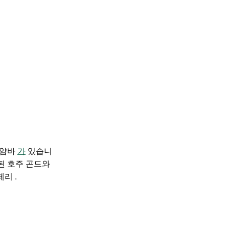
얌바
가
있습니
 호주 곤드와
페리
.