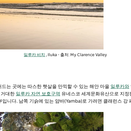
일루카 비치
, Iluka - 출처: My Clarence Valley
러드는 곳에는 따스한 햇살을 만끽할 수 있는 해안 마을
일루카와
, 거대한
일루카 자연 보호구역
유네스코 세계문화유산으로 지정된
의 일부입니다. 남쪽 기슭에 있는 얌바(Yamba)로 가려면
클래런스 강 