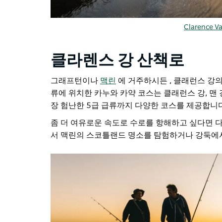
Clarence Va
클라렌스 강 산책로
그래프턴이나
맥린
에 거주하시든
, 클래런스 강
류에 위치한 카누와 카약 코스는 클래런스 강, 맨 
장 험난한 5급 급류까지 다양한 코스를 제공합니다
좀 더 여유로운 속도로 수로를 항해하고 싶다면 
서 맥린의 스코틀랜드 명소를 탐험하거나 강둑에