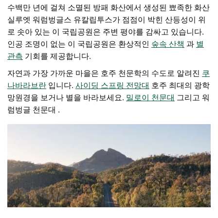
수백만 년에 걸쳐 소멸된 방패 화산에서 생성된 뾰족한 화산
실루엣
워럼벙글스
유칼립투스가 점점이 박힌 산등성이 위
로 솟아 있는 이 국립공원은 주변 평야를 감싸고 있습니다.
인공 조명이 없는 이 국립공원은 환상적인
숲속 산책
과
별
관측
기회를 제공합니다.
자연과 가장 가까운 마을은
호주 천문학의 수도로 알려진
쿠
나바라브란
입니다.
사이딩 스프링 전망대
호주 최대의 광학
망원경을 보거나 별을 바라보세요.
밀로이 천문대
그리고
워
럼벙글 천문대
.