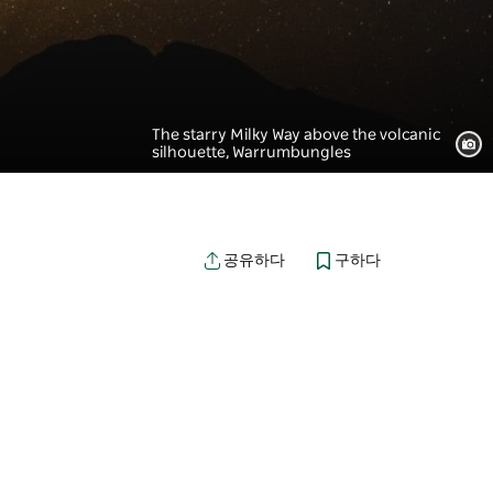
The starry Milky Way above the volcanic
silhouette, Warrumbungles
구하다
공유하다