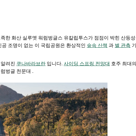
뾰족한 화산 실루엣
워럼벙글스
유칼립투스가 점점이 박힌 산등성
 인공 조명이 없는 이 국립공원은 환상적인
숲속 산책
과
별 관측
 알려진
쿠나바라브란
입니다.
사이딩 스프링 전망대
호주 최대의
워럼벙글 천문대
.