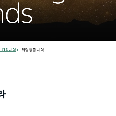
nds
 전원지역
워럼벙글 지역
라