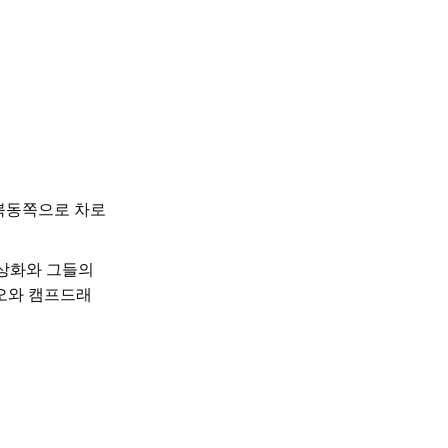
 북동쪽으로 차로
초상화와 그들의
데오와 캠프드래