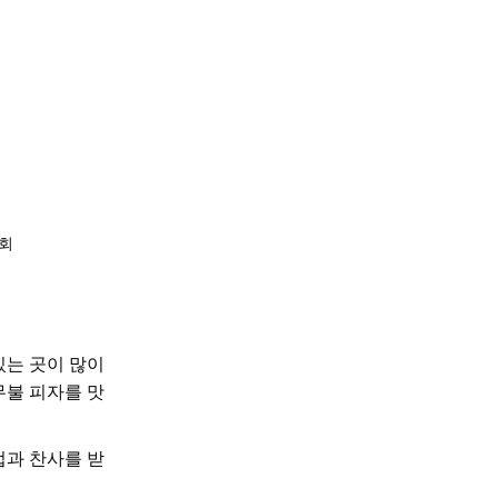
의회
있는 곳이 많이
나무불 피자를 맛
업과 찬사를 받