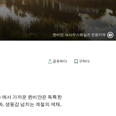
퀸비안, 뉴사우스웨일즈 전원지역
구하다
공유하다
s) 에서 가까운 퀸비얀은 독특한
화, 생동감 넘치는 계절의 색채,