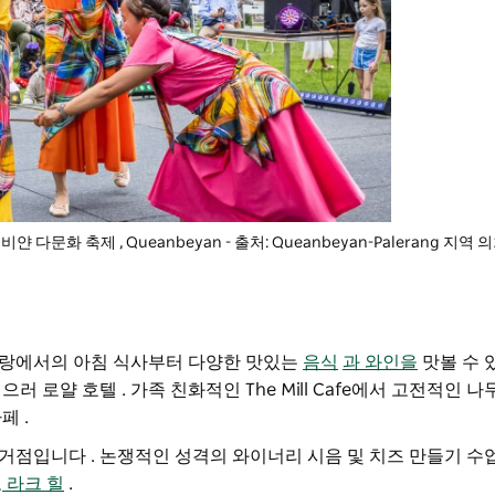
비얀 다문화 축제
, Queanbeyan - 출처: Queanbeyan-Palerang 지역 
토랑에서의 아침 식사부터
다양한 맛있는
음식
과 와인을
맛볼 수 
먹으러
로얄 호텔
. 가족 친화적인 The Mill Cafe에서 고전적인 
카페
.
 거점입니다
.
논쟁적인 성격의 와이너리
시음 및 치즈 만들기 수
고
라크 힐
.